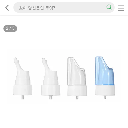
2
/
5