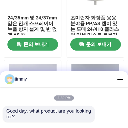
우리에 대하여
24/35mm 및 24/37mm
초미립자 화장품 응용
얇은 안개 스프레이어
분야용 PP/AS 캡이 있
누출 방지 설계 및 반 덮
는 도매 24/410 플라스
공장 여행
개 AS 캡
틱 미세 미스트 분무기
문의 보내기
문의 보내기
품질 관리
연락주세요
jimmy
뉴스
2:30 PM
경우
Good day, what product are you looking 
for?
24/37mm AS 반캡 화
24/37mm 플라스틱 미
장품 및 의료용 정밀 분
세 분사 스프레이어
소형 방아쇠 스프레이어