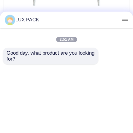
24의 410의 백색 처리
플라스틱 좌우에 자물쇠
LUX PACK
펌프, 플라스틱 크림 펌
크림 펌프 분배기 20
프 분배기 보충
410 주문을 받아서 만들
어진 색깔
2:51 AM
최고의 가격
최고의 가격
Good day, what product are you looking 
for?
연락처
연락처
더 많은 것을 전망하십시
오
홈
사이트맵
연락처
Desktop Site
사이트맵
Privacy Policy