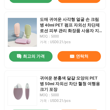
도매 귀여운 사각형 얼굴 손 크림
병 40ml PET 펌프 자외선 차단제
로션 피부 관리 화장품 사용자 지
정 로고와 함께 포장
MOQ：5000
가격：USD0.21/pcs
최고의 가격
연락처
귀여운 분홍색 달걀 모양의 PET
병 50ml 자외선 차단 혈청 여행용
크기 포장
MOQ：5000
가격：USD0.21/pcs