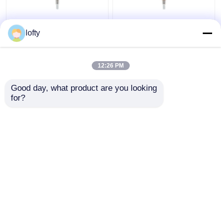
관례 어떤 색깔 펌프 분
주문 관 길이에 물자 늑
lofty
배기 정상, 플라스틱 PP
골을 붙인 마감 크림 펌
물자 거품 펌프 분배기
프 분배기 플라스틱 PP
12:26 PM
최고의 가격
최고의 가격
Good day, what product are you looking 
for?
연락처
연락처
더 많은 것을 전망하십시
오
홈
사이트맵
연락처
Desktop Site
사이트맵
Privacy Policy