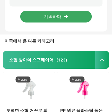
정밀한 안개 스프레이어
공기 없는 펌프 병
미국에서 온 다른 카테고리
입술 광택 튜브
무른 크림 병
소형 방아쇠 스프레이어
(123)
아크릴 화장품 병
비어 있는 탈취 스틱
화장용 플라스틱 병
투명한 소형 거꾸로 되
PP 원료 플라스틱 높은