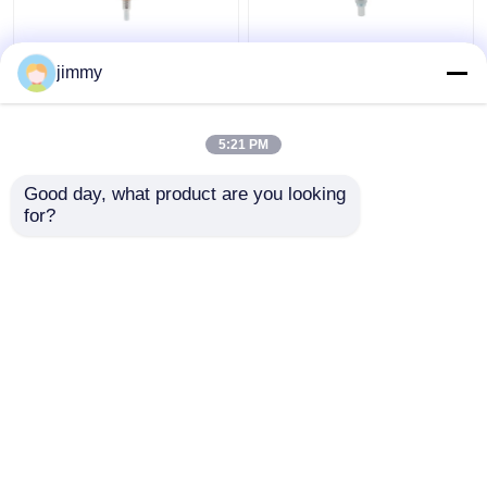
주문 관 길이에 물자 늑
좌우에 스위치를 가진
jimmy
골을 붙인 마감 크림 펌
모든 까만 유동성 목욕
프 분배기 플라스틱 PP
탕 펌프 분배기 UV 마감
5:21 PM
최고의 가격
최고의 가격
Good day, what product are you looking 
for?
연락처
연락처
더 많은 것을 전망하십시
오
홈
사이트맵
연락처
Desktop Site
사이트맵
Privacy Policy