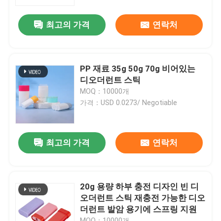
최고의 가격
연락처
우리에 대하여
공장 여행
PP 재료 35g 50g 70g 비어있는
디오더런트 스틱
품질 관리
MOQ：10000개
가격：USD 0.0273/ Negotiable
연락주세요
최고의 가격
연락처
뉴스
경우
20g 용량 하부 충전 디자인 빈 디
오더런트 스틱 재충전 가능한 디오
더런트 발암 용기에 스프링 지원
소형 방아쇠 스프레이어
MOQ：10000개