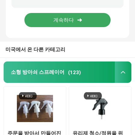
정밀한 안개 스프레이어
공기 없는 펌프 병
미국에서 온 다른 카테고리
입술 광택 튜브
무른 크림 병
소형 방아쇠 스프레이어
(123)
아크릴 화장품 병
비어 있는 탈취 스틱
화장용 플라스틱 병
주문을 받아서 만들어진
유리제 청소/정원을 위