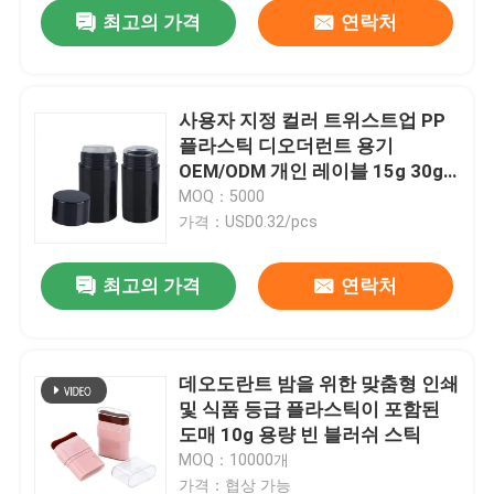
최고의 가격
연락처
사용자 지정 컬러 트위스트업 PP
플라스틱 디오더런트 용기
OEM/ODM 개인 레이블 15g 30g
50g 75g 몸 관리용 롤-온 향수병
MOQ：5000
가격：USD0.32/pcs
최고의 가격
연락처
집
데오도란트 밤을 위한 맞춤형 인쇄
및 식품 등급 플라스틱이 포함된
제품
도매 10g 용량 빈 블러쉬 스틱
MOQ：10000개
동영상
가격：협상 가능