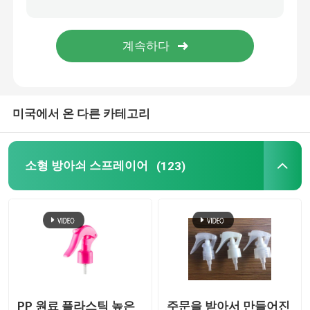
정밀한 안개 스프레이어
공기 없는 펌프 병
미국에서 온 다른 카테고리
입술 광택 튜브
무른 크림 병
소형 방아쇠 스프레이어
(123)
아크릴 화장품 병
비어 있는 탈취 스틱
화장용 플라스틱 병
PP 원료 플라스틱 높은
주문을 받아서 만들어진