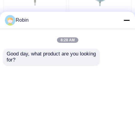
관례 어떤 색깔 펌프 분
투명한 가득 차있는 모
Robin
배기 정상, 플라스틱 PP
자에 물자 늑골을 붙인
물자 거품 펌프 분배기
마감 손 로션 펌프 분배
기 플라스틱 PP
8:28 AM
최고의 가격
최고의 가격
Good day, what product are you looking 
for?
연락처
연락처
더 많은 것을 전망하십시
오
홈
사이트맵
연락처
Desktop Site
사이트맵
Privacy Policy