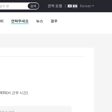
견적 요청
|
Korean
검색
관리
연락주세요
뉴스
경우
58835(비 근무 시간)