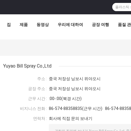
집
제품
동영상
우리에 대하여
공장 여행
품질 
Yuyao Bill Spray Co.,Ltd
주소 :
중국 저장성 닝보시 위야오시
공장 주소 :
중국 저장성 닝보시 위야오시
근무 시간 :
:00-:00(북경 시간)
비지니스 전화 :
86-574-88358835(근무 시간) 86-574-883
연락처 :
회사에 직접 문의 보내기