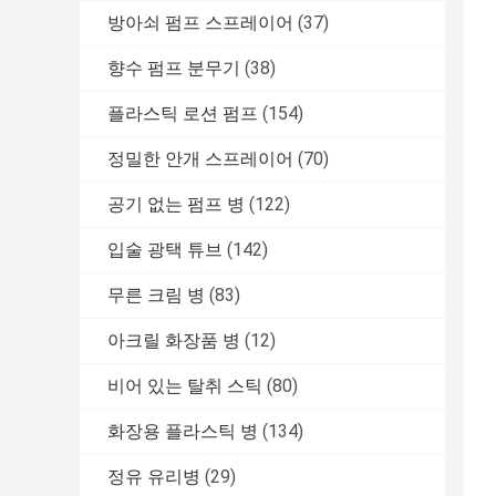
방아쇠 펌프 스프레이어
(37)
향수 펌프 분무기
(38)
플라스틱 로션 펌프
(154)
정밀한 안개 스프레이어
(70)
공기 없는 펌프 병
(122)
입술 광택 튜브
(142)
무른 크림 병
(83)
아크릴 화장품 병
(12)
비어 있는 탈취 스틱
(80)
화장용 플라스틱 병
(134)
정유 유리병
(29)