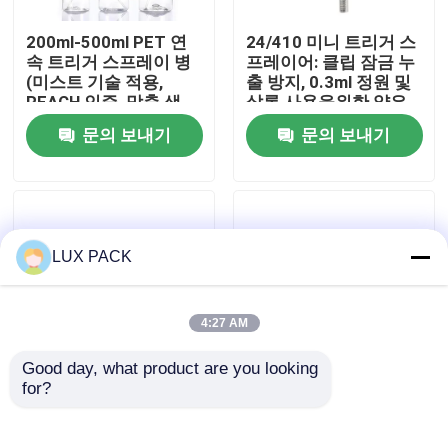
200ml-500ml PET 연
24/410 미니 트리거 스
우리에 대하여
속 트리거 스프레이 병
프레이어: 클립 잠금 누
(미스트 기술 적용,
출 방지, 0.3ml 정원 및
REACH 인증, 맞춤 색
살롱 사용을위한 얇은
공장 여행
상)
안개
문의 보내기
문의 보내기
품질 관리
연락주세요
LUX PACK
뉴스
4:27 AM
Good day, what product are you looking 
경우
for?
28/410 내화학성 트리
24/410 28/410 플라스
거 스프레이어: 1.2ml
틱 미니 트리거 스프레
고출력, 조절 가능한 노
이어 스레드 닫기 누출
소형 방아쇠 스프레이어