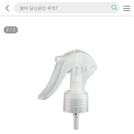
2
/
2