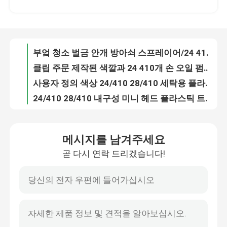
부엌 청소 벌금 안개 방아쇠 스프레이어/24 410는 스프레이어 BL106-A를 방아쇠를 당깁니다
클립 주문 제작된 색깔과 24 410개 손 오일 펌프 분배기 롱 노즐
우리에 대하여
사용자 정의 색상 24/410 28/410 세탁용 플라스틱 미니 헤드 트리거 스프레이어 펌프
24/410 28/410 내구성 미니 헤드 플라스틱 트리거 스프레이어 펌프 부엌 정원에 병
공장 여행
다중 색상 24/410 28/410 큰 원자화 영역 플라스틱 안개 병 트리거 스프레이어 병
맞춤형 색상 24/410 28/410 플라스틱 트리거 스프레이어 병 씻기
품질 관리
멀티 스타일 24/410 28/410 에코 미니 헤드 물 청소용 플라스틱 트리거 스프레이어 펌프
합리적인 가격 24/410 28/410 환경 친화적 인 재료로 플라스틱 병 트리거 스프레이어
연락주세요
가벼운 럭셔리 20/410 24/410 에코 초미세 안개 스프레이어 병
메시지를 남겨주세요
휴대용 디자인 20/410 24/410 다양한 병을위한 친환경 미세 안개 분사기
곧 다시 연락 드리겠습니다!
뉴스
유니버설 사용 공장 40/400 비누 및 액체 병을위한 폼 분배 펌프
사용자 지정 색상 모양 43/410 고품질 붓 분배 펌프
맞춤형 색상 모양 24/410 28/410 화장품용 로션 분배 펌프
경우
왼쪽 오른쪽 잠겨있는 플라스틱 로션 펌프 PP 재료 높은 출력 28/410
맞춤형 모양 색상 18/410 20/410 24/410 화장품 병을위한 크림 분배 펌프
소형 방아쇠 스프레이어