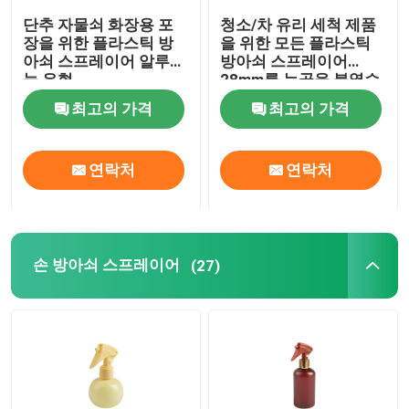
단추 자물쇠 화장용 포
청소/차 유리 세척 제품
정유 유리병
장을 위한 플라스틱 방
을 위한 모든 플라스틱
아쇠 스프레이어 알루미
방아쇠 스프레이어
늄 유형
28mm를 늑골을 붙였습
향기 분무 병
니다
최고의 가격
최고의 가격
연락처
연락처
손 방아쇠 스프레이어
(27)