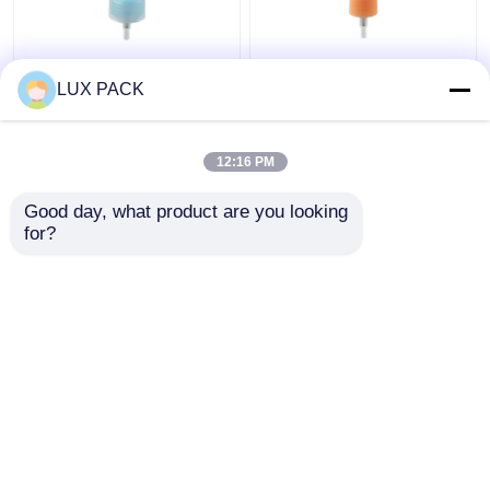
투명한 가득 차있는 모
주문 관 길이에 물자 늑
LUX PACK
자에 물자 늑골을 붙인
골을 붙인 마감 크림 펌
마감 손 로션 펌프 분배
프 분배기 플라스틱 PP
기 플라스틱 PP
12:16 PM
최고의 가격
최고의 가격
Good day, what product are you looking 
for?
연락처
연락처
더 많은 것을 전망하십시
오
홈
사이트맵
연락처
Desktop Site
사이트맵
Privacy Policy