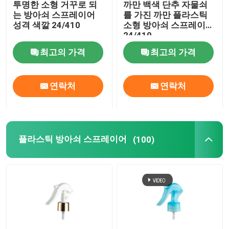
투명한 소형 거꾸로 되
까만 백색 단추 자물쇠
는 방아쇠 스프레이어
를 가진 까만 플라스틱
정밀한 안개 스프레이어
성격 색깔 24/410
소형 방아쇠 스프레이어
24/410
최고의 가격
최고의 가격
공기 없는 펌프 병
연락처
연락처
입술 광택 튜브
무른 크림 병
플라스틱 방아쇠 스프레이어
(100)
아크릴 화장품 병
비어 있는 탈취 스틱
화장용 플라스틱 병