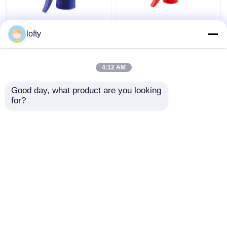
28는 410의 플라스틱 방
빨간 백색 유리제 청소/
lofty
아쇠 스프레이어 정원/
애완동물 관리를 위한
차 씻기를 위한 색깔을
모든 플라스틱 펌프 스
주문을 받아서 만들었습
프레이어 28/400
4:12 AM
니다
최고의 가격
최고의 가격
Good day, what product are you looking 
for?
연락처
연락처
더 많은 것을 전망하십시
오
홈
사이트맵
연락처
Desktop Site
사이트맵
Privacy Policy