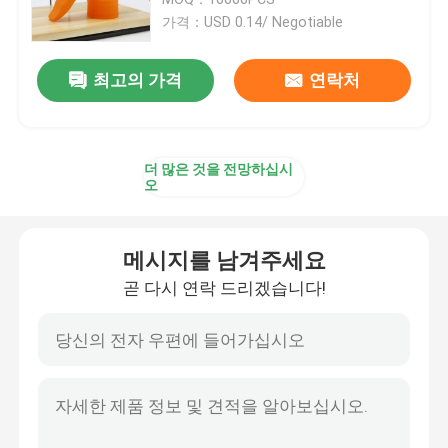
가격：USD 0.14/ Negotiable
플라스틱 방아쇠 스프레이어
최고의 가격
연락처
손 방아쇠 스프레이어
더 많은 것을 전망하십시
화장용 펌프 분배기
오
크림 펌프 분배기
메시지를 남겨주세요
곧 다시 연락 드리겠습니다!
방아쇠 펌프 스프레이어
향수 펌프 분무기
플라스틱 로션 펌프