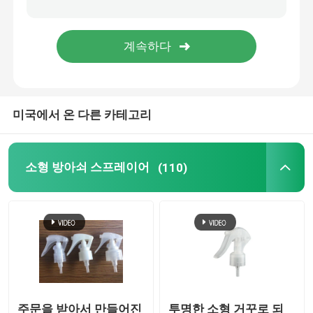
정밀한 안개 스프레이어
공기 없는 펌프 병
미국에서 온 다른 카테고리
입술 광택 튜브
무른 크림 병
소형 방아쇠 스프레이어
(110)
아크릴 화장품 병
비어 있는 탈취 스틱
화장용 플라스틱 병
주문을 받아서 만들어진
투명한 소형 거꾸로 되