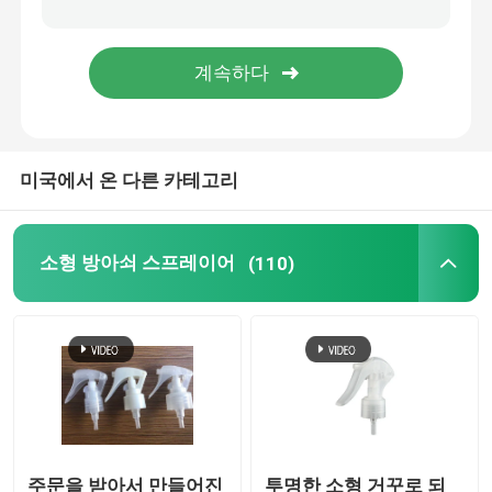
정밀한 안개 스프레이어
공기 없는 펌프 병
미국에서 온 다른 카테고리
입술 광택 튜브
무른 크림 병
소형 방아쇠 스프레이어
(110)
아크릴 화장품 병
비어 있는 탈취 스틱
화장용 플라스틱 병
주문을 받아서 만들어진
투명한 소형 거꾸로 되