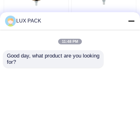
알루미늄 마감 플라스틱
좌우에 스위치를 가진
LUX PACK
액체 비누 분배기 펌프
모든 까만 유동성 목욕
24 물자 410의 플라스틱
탕 펌프 분배기 UV 마감
PP
11:48 PM
최고의 가격
최고의 가격
Good day, what product are you looking 
for?
연락처
연락처
더 많은 것을 전망하십시
오
홈
사이트맵
연락처
Desktop Site
사이트맵
Privacy Policy