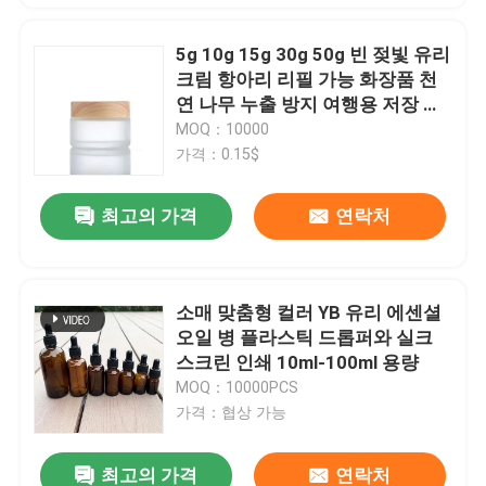
5g 10g 15g 30g 50g 빈 젖빛 유리
크림 항아리 리필 가능 화장품 천
연 나무 누출 방지 여행용 저장 용
기 아이 크림 페이스 마스크 스킨
MOQ：10000
케어
가격：0.15$
최고의 가격
연락처
소매 맞춤형 컬러 YB 유리 에센셜
오일 병 플라스틱 드롭퍼와 실크
스크린 인쇄 10ml-100ml 용량
MOQ：10000PCS
가격：협상 가능
최고의 가격
연락처