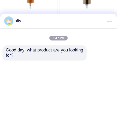
관례 어떤 색깔 펌프 분
알루미늄 마감 플라스틱
lofty
배기 정상, 플라스틱 PP
액체 비누 분배기 펌프
물자 거품 펌프 분배기
24 물자 410의 플라스틱
PP
3:47 PM
최고의 가격
최고의 가격
Good day, what product are you looking 
for?
연락처
연락처
더 많은 것을 전망하십시
오
홈
사이트맵
연락처
Desktop Site
사이트맵
Privacy Policy