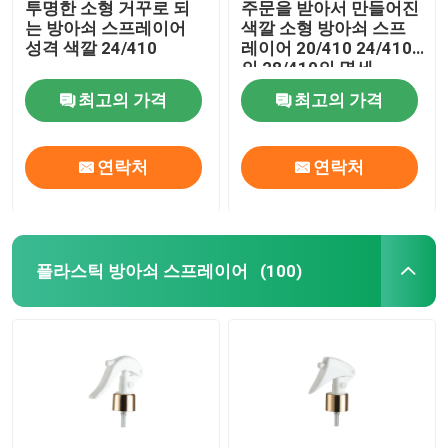
투명한 소형 거꾸로 되
주문을 받아서 만들어진
는 방아쇠 스프레이어
색깔 소형 방아쇠 스프
정유 유리병
성격 색깔 24/410
레이어 20/410 24/410
의 28/410의 명세
최고의 가격
최고의 가격
향기 분무 병
연락처
연락처
플라스틱 방아쇠 스프레이어
(100)