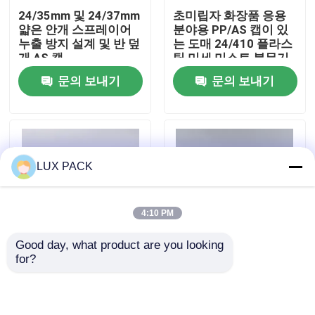
24/35mm 및 24/37mm
초미립자 화장품 응용
얇은 안개 스프레이어
분야용 PP/AS 캡이 있
우리에 대하여
누출 방지 설계 및 반 덮
는 도매 24/410 플라스
개 AS 캡
틱 미세 미스트 분무기
문의 보내기
문의 보내기
공장 여행
품질 관리
LUX PACK
연락주세요
4:10 PM
뉴스
Good day, what product are you looking 
for?
24/37mm AS 반캡 화
24/37mm 플라스틱 미
경우
장품 및 의료용 정밀 분
세 분사 스프레이어
무기
(PP 캡 및 누수 방지 디
자인 포함, 스킨케어 포
소형 방아쇠 스프레이어