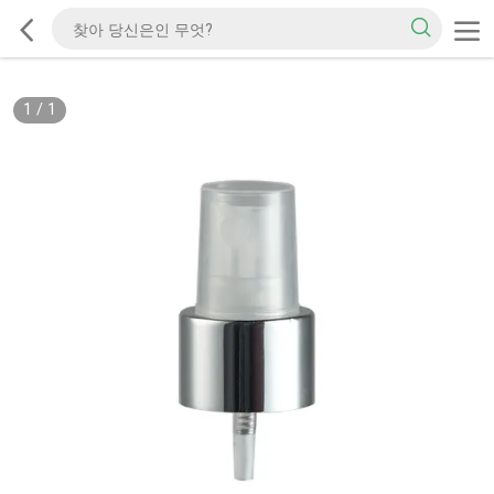
1
/
1