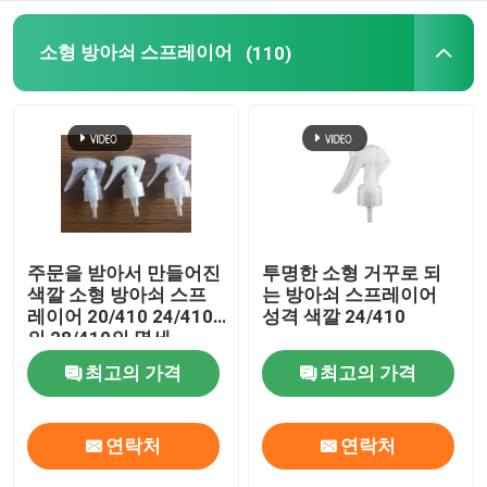
정밀한 안개 스프레이어
소형 방아쇠 스프레이어
(110)
공기 없는 펌프 병
입술 광택 튜브
무른 크림 병
주문을 받아서 만들어진
투명한 소형 거꾸로 되
색깔 소형 방아쇠 스프
는 방아쇠 스프레이어
레이어 20/410 24/410
성격 색깔 24/410
아크릴 화장품 병
의 28/410의 명세
최고의 가격
최고의 가격
비어 있는 탈취 스틱
연락처
연락처
화장용 플라스틱 병