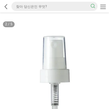
2
/
5