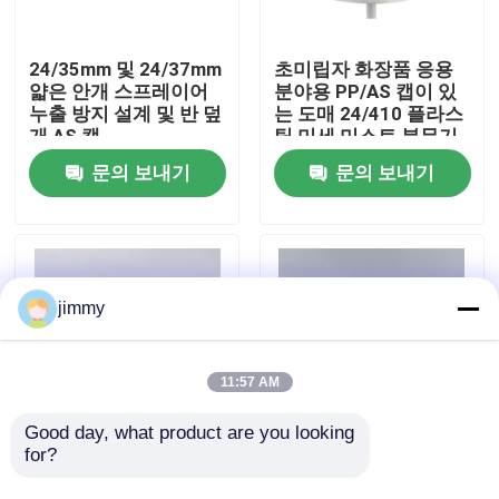
우리에 대하여
24/35mm 및 24/37mm
초미립자 화장품 응용
얇은 안개 스프레이어
분야용 PP/AS 캡이 있
누출 방지 설계 및 반 덮
는 도매 24/410 플라스
공장 여행
개 AS 캡
틱 미세 미스트 분무기
문의 보내기
문의 보내기
품질 관리
연락주세요
jimmy
뉴스
11:57 AM
경우
Good day, what product are you looking 
for?
24/37mm AS 반캡 화
24/37mm 플라스틱 미
장품 및 의료용 정밀 분
세 분사 스프레이어
소형 방아쇠 스프레이어