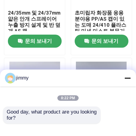
24/35mm 및 24/37mm
초미립자 화장품 응용
우리에 대하여
얇은 안개 스프레이어
분야용 PP/AS 캡이 있
누출 방지 설계 및 반 덮
는 도매 24/410 플라스
개 AS 캡
틱 미세 미스트 분무기
공장 여행
문의 보내기
문의 보내기
품질 관리
연락주세요
jimmy
뉴스
8:22 PM
Good day, what product are you looking 
경우
for?
24/37mm AS 반캡 화
24/37mm 플라스틱 미
장품 및 의료용 정밀 분
세 분사 스프레이어
무기
(PP 캡 및 누수 방지 디
소형 방아쇠 스프레이어