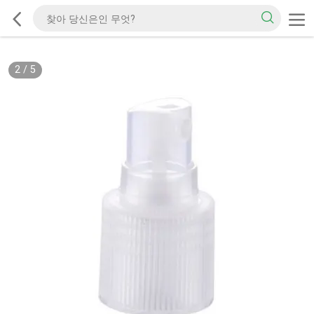
2
/
5