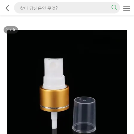
2
/
5