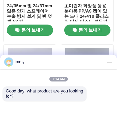
24/35mm 및 24/37mm
초미립자 화장품 응용
얇은 안개 스프레이어
분야용 PP/AS 캡이 있
우리에 대하여
누출 방지 설계 및 반 덮
는 도매 24/410 플라스
개 AS 캡
틱 미세 미스트 분무기
문의 보내기
문의 보내기
공장 여행
품질 관리
jimmy
연락주세요
7:14 AM
뉴스
Good day, what product are you looking 
for?
24/37mm AS 반캡 화
24/37mm 플라스틱 미
경우
장품 및 의료용 정밀 분
세 분사 스프레이어
무기
(PP 캡 및 누수 방지 디
자인 포함, 스킨케어 포
소형 방아쇠 스프레이어