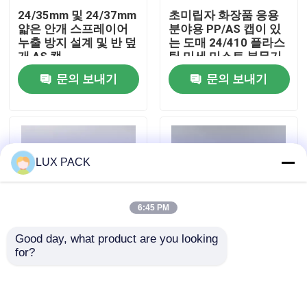
24/35mm 및 24/37mm
초미립자 화장품 응용
얇은 안개 스프레이어
분야용 PP/AS 캡이 있
우리에 대하여
누출 방지 설계 및 반 덮
는 도매 24/410 플라스
개 AS 캡
틱 미세 미스트 분무기
문의 보내기
문의 보내기
공장 여행
품질 관리
LUX PACK
연락주세요
6:45 PM
뉴스
Good day, what product are you looking 
for?
24/37mm AS 반캡 화
24/37mm 플라스틱 미
경우
장품 및 의료용 정밀 분
세 분사 스프레이어
무기
(PP 캡 및 누수 방지 디
자인 포함, 스킨케어 포
소형 방아쇠 스프레이어