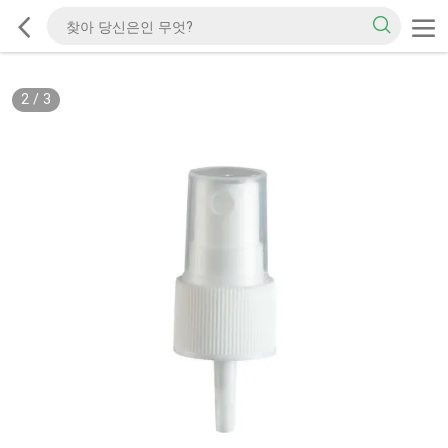
2
/
3