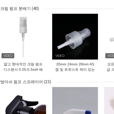
Foam Pump Dispenser
비누 디스펜서 꽃 비누 펌
브러
for Hand Washing and
프 어린이용
크림 펌프 분배기
(40)
Cosmetics
최고의 가격
최고의 가격
최고
얇고 현대적인 크림 펌프
20mm 24mm 28mm AS
모든
디스펜서 0.25-0.3ml/t 배
캡 및 트위스트 락이 있는
급 
charge 속도와
크림 펌프 디스펜서 (표준
57x32x38cm 차원
크기 병용)
방아쇠 펌프 스프레이어
(23)
최고의 가격
최고의 가격
최고