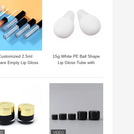
의 가격
최고의 가격
Customized 2.5ml
15g White PE Ball Shape
are Empty Lip Gloss
Lip Gloss Tube with
Tube for Lip Care
Customized Color and
osmetic Container
Chemical Resistance
의 가격
최고의 가격