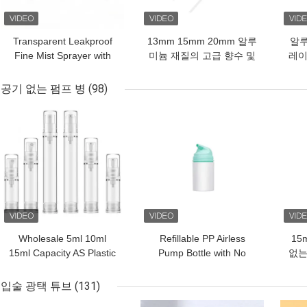
Transparent Leakproof
13mm 15mm 20mm 알루
알루
Fine Mist Sprayer with
미늄 재질의 고급 향수 및
레이
Ribbed Surface for
스킨케어용 크림프 타입
러 
Makeup Setting
미세 분무기
공기 없는 펌프 병
(98)
최고의 가격
최고의 가격
최고
Wholesale 5ml 10ml
Refillable PP Airless
15
15ml Capacity AS Plastic
Pump Bottle with No
없는
Airless Pump Bottle with
Leakage in 30ml 50ml
를 
Vacuum Pump System
75ml 100ml 150ml for
입술 광택 튜브
(131)
and Customized
Personal Care