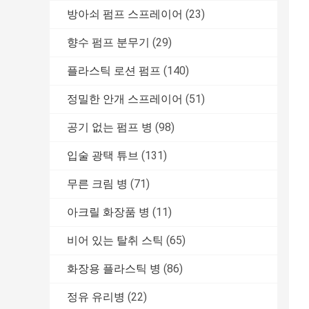
방아쇠 펌프 스프레이어
(23)
향수 펌프 분무기
(29)
플라스틱 로션 펌프
(140)
정밀한 안개 스프레이어
(51)
공기 없는 펌프 병
(98)
입술 광택 튜브
(131)
무른 크림 병
(71)
아크릴 화장품 병
(11)
비어 있는 탈취 스틱
(65)
화장용 플라스틱 병
(86)
정유 유리병
(22)