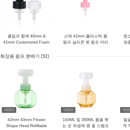
클립과 함께 40mm &
소매 42mm 플라스틱 폼
청
42mm Customized Foam
펌프 실리콘 붓 펌프 머리
맞
펌프
로
화장용 펌프 분배기
(52)
최고의 가격
최고의 가격
최고
42mm 43mm Flower
150ML 및 300ML 폼을 붓
얼
Shape Head Refillable
는 손 위생제 병 꽃 스탬프
게 