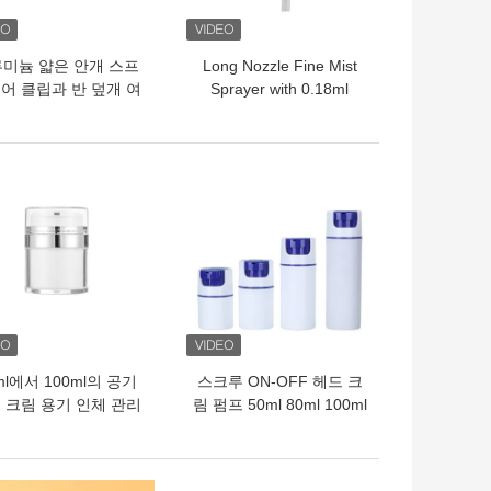
미늄 얇은 안개 스프
Long Nozzle Fine Mist
어 클립과 반 덮개 여
Sprayer with 0.18ml
크기의 향수 및 피부 관
Output Rate and 0.12ml
리를 위해
Dosage for Precise
Nasal Spray Pump
의 가격
최고의 가격
ml에서 100ml의 공기
스크루 ON-OFF 헤드 크
 크림 용기 인체 관리
림 펌프 50ml 80ml 100ml
위해 포뮬러 보존 및 여
에어리스 디스펜서 펌프
행 친화적 인 디자인
지원 컬러 실크 프린팅 사
용자 정의 피부 관리용