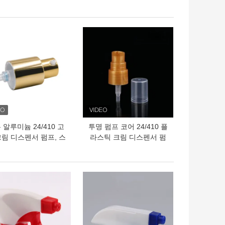
쉬와 함께 42mm 폼
펌프
펌프 분배기
의 가격
최고의 가격
 알루미늄 24/410 고
투명 펌프 코어 24/410 플
크림 디스펜서 펌프, 스
라스틱 크림 디스펜서 펌
킨케어 패키지용
프, 색상 맞춤 지원
의 가격
최고의 가격