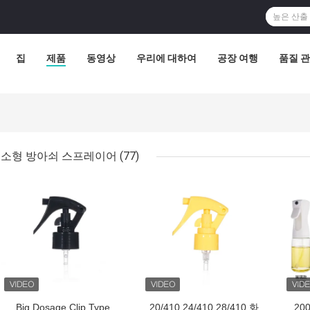
집
제품
동영상
우리에 대하여
공장 여행
품질 
소형 방아쇠 스프레이어
(77)
최고의 가격
최고의 가격
최고
Big Dosage Clip Type
20/410 24/410 28/410 화
20