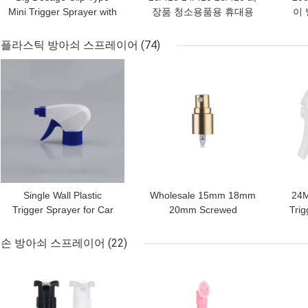
Mini Trigger Sprayer with
장품 청소용품용 휴대용
이 
Hollow Cone Spraying
미니 트리거 스프레이어
사용
for Precise Liquid
펌프
플라스틱 방아쇠 스프레이어
(74)
Dispensing
최고의 가격
최고의 가격
최고
Single Wall Plastic
Wholesale 15mm 18mm
24M
Trigger Sprayer for Car
20mm Screwed
Trig
and Glass Cleaning with
Aluminum Perfume
and
Foam Dispenser
Sprayer with Precision
손 방아쇠 스프레이어
(22)
Pump Mechanism
최고의 가격
최고의 가격
최고