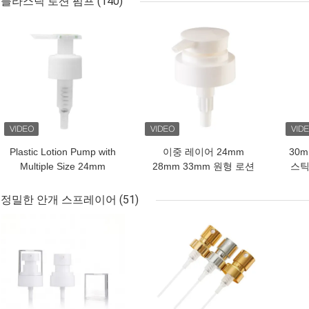
플라스틱 로션 펌프
(140)
최고의 가격
최고의 가격
최고
Plastic Lotion Pump with
이중 레이어 24mm
30m
Multiple Size 24mm
28mm 33mm 원형 로션
스틱
28mm Non Spill Seal
디스펜서 펌프 사출 색상
스 
Design and Customized
맞춤 가능
정밀한 안개 스프레이어
(51)
Tube Length for Liquid
최고의 가격
최고의 가격
최고
Soap Bottles