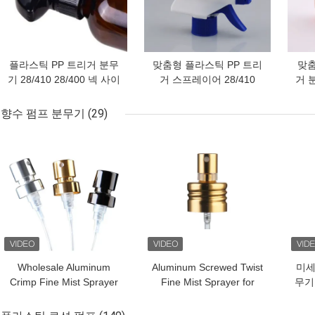
플라스틱 PP 트리거 분무
맞춤형 플라스틱 PP 트리
맞춤
기 28/410 28/400 넥 사이
거 스프레이어 28/410
거 분
즈
28/400 목 크기
향수 펌프 분무기
(29)
최고의 가격
최고의 가격
최고
Wholesale Aluminum
Aluminum Screwed Twist
미세
Crimp Fine Mist Sprayer
Fine Mist Sprayer for
무기
for Perfume in 13mm
Perfume with 13mm to
가능
15mm 20mm Sizes
28mm Neck Sizes