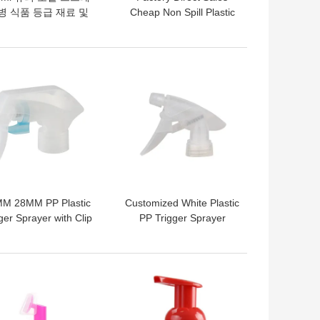
병 식품 등급 재료 및
Cheap Non Spill Plastic
자 지정 색상 미니 트
24/410 24/415 28/410
리거 스프레이어
Mini Trigger Sprayer for
Bottles with Button Lock
의 가격
최고의 가격
M 28MM PP Plastic
Customized White Plastic
ger Sprayer with Clip
PP Trigger Sprayer
 Locking Mechanism
Pump for Glass and
for Mist Spray
Garden Spray
의 가격
최고의 가격