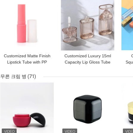
최고의 가격
최고의 가격
최고
Silkscreen Print
Customized Matte Finish
Customized Luxury 15ml
Lipstick Tube with PP
Capacity Lip Gloss Tube
Squ
Cap in 12.7mm 10mm
with PE and PP Material
and 8mm Diameters
for Empty Packaging
C
무른 크림 병
(71)
최고의 가격
최고의 가격
최고