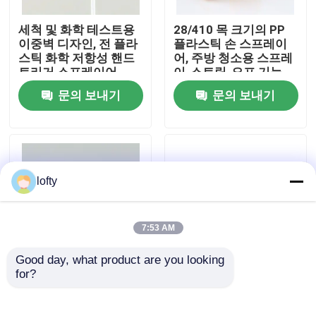
세척 및 화학 테스트용
28/410 목 크기의 PP
우리에 대하여
이중벽 디자인, 전 플라
플라스틱 손 스프레이
스틱 화학 저항성 핸드
어, 주방 청소용 스프레
트리거 스프레이어
이-스트림-오프 기능
공장 여행
문의 보내기
문의 보내기
품질 관리
연락주세요
lofty
뉴스
7:53 AM
Good day, what product are you looking 
경우
for?
두 배 껍데기 리버드 닫
클립과 함께 40mm &
기 대용량 화학 저항력
42mm Customized
손 트리거 스프레이어
Foam 펌프
소형 방아쇠 스프레이어