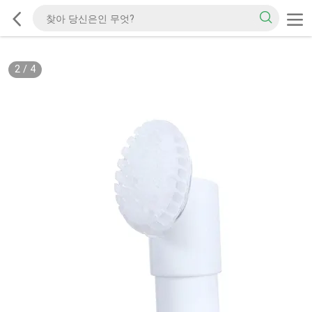
2
/
4