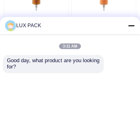
관례 어떤 색깔 펌프 분
주문 관 길이에 물자 늑
LUX PACK
배기 정상, 플라스틱 PP
골을 붙인 마감 크림 펌
물자 거품 펌프 분배기
프 분배기 플라스틱 PP
3:11 AM
최고의 가격
최고의 가격
Good day, what product are you looking 
for?
연락처
연락처
더 많은 것을 전망하십시
오
홈
사이트맵
연락처
Desktop Site
사이트맵
Privacy Policy