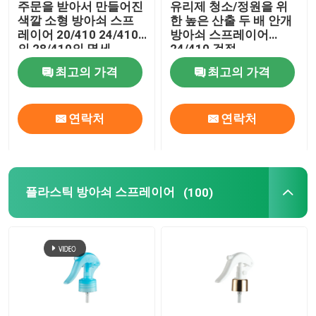
주문을 받아서 만들어진
유리제 청소/정원을 위
색깔 소형 방아쇠 스프
한 높은 산출 두 배 안개
정밀한 안개 스프레이어
레이어 20/410 24/410
방아쇠 스프레이어
의 28/410의 명세
24/410 검정
최고의 가격
최고의 가격
공기 없는 펌프 병
연락처
연락처
입술 광택 튜브
무른 크림 병
플라스틱 방아쇠 스프레이어
(100)
아크릴 화장품 병
비어 있는 탈취 스틱
화장용 플라스틱 병