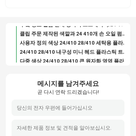
부엌 청소 벌금 안개 방아쇠 스프레이어/24 410는 스프레이어 BL106-A를 방아쇠를 당깁니다
클립 주문 제작된 색깔과 24 410개 손 오일 펌프 분배기 롱 노즐
우리에 대하여
사용자 정의 색상 24/410 28/410 세탁용 플라스틱 미니 헤드 트리거 스프레이어 펌프
24/410 28/410 내구성 미니 헤드 플라스틱 트리거 스프레이어 펌프 부엌 정원에 병
공장 여행
다중 색상 24/410 28/410 큰 원자화 영역 플라스틱 안개 병 트리거 스프레이어 병
맞춤형 색상 24/410 28/410 플라스틱 트리거 스프레이어 병 씻기
품질 관리
멀티 스타일 24/410 28/410 에코 미니 헤드 물 청소용 플라스틱 트리거 스프레이어 펌프
합리적인 가격 24/410 28/410 환경 친화적 인 재료로 플라스틱 병 트리거 스프레이어
연락주세요
가벼운 럭셔리 20/410 24/410 에코 초미세 안개 스프레이어 병
메시지를 남겨주세요
휴대용 디자인 20/410 24/410 다양한 병을위한 친환경 미세 안개 분사기
곧 다시 연락 드리겠습니다!
뉴스
유니버설 사용 공장 40/400 비누 및 액체 병을위한 폼 분배 펌프
사용자 지정 색상 모양 43/410 고품질 붓 분배 펌프
맞춤형 색상 모양 24/410 28/410 화장품용 로션 분배 펌프
경우
왼쪽 오른쪽 잠겨있는 플라스틱 로션 펌프 PP 재료 높은 출력 28/410
맞춤형 모양 색상 18/410 20/410 24/410 화장품 병을위한 크림 분배 펌프
소형 방아쇠 스프레이어