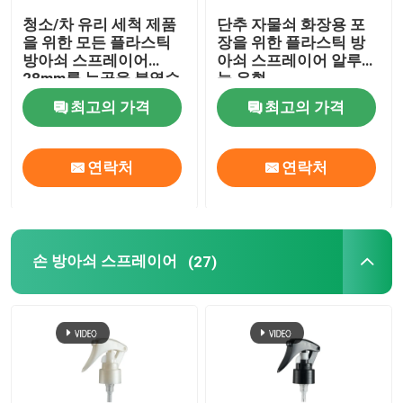
청소/차 유리 세척 제품
단추 자물쇠 화장용 포
정유 유리병
을 위한 모든 플라스틱
장을 위한 플라스틱 방
방아쇠 스프레이어
아쇠 스프레이어 알루미
28mm를 늑골을 붙였습
늄 유형
향기 분무 병
니다
최고의 가격
최고의 가격
연락처
연락처
손 방아쇠 스프레이어
(27)