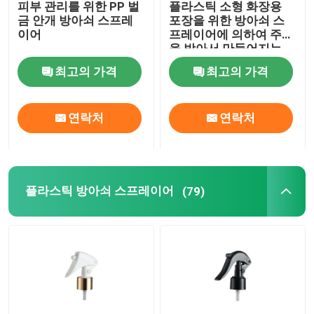
피부 관리를 위한 PP 벌
플라스틱 소형 화장용
금 안개 방아쇠 스프레
포장을 위한 방아쇠 스
정밀한 안개 스프레이어
이어
프레이어에 의하여 주문
을 받아서 만들어지는
색깔
최고의 가격
최고의 가격
공기 없는 펌프 병
연락처
연락처
입술 광택 튜브
무른 크림 병
플라스틱 방아쇠 스프레이어
(79)
아크릴 화장품 병
비어 있는 탈취 스틱
화장용 플라스틱 병