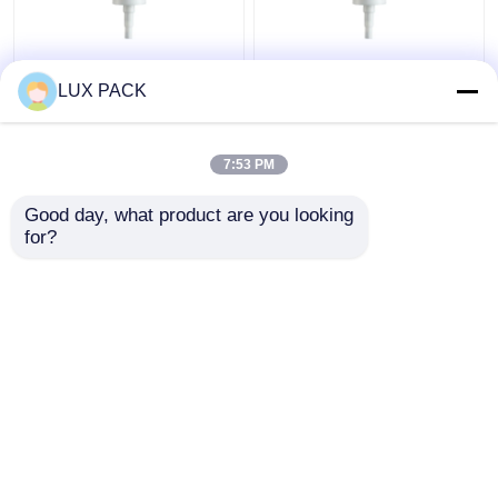
24의 410의 백색 처리
좌우에 자물쇠를 가진
LUX PACK
펌프, 플라스틱 크림 펌
플라스틱 원료 크림 펌
프 분배기 보충
프 분배기 20-410
7:53 PM
최고의 가격
최고의 가격
Good day, what product are you looking 
for?
연락처
연락처
더 많은 것을 전망하십시
오
홈
사이트맵
연락처
Desktop Site
사이트맵
Privacy Policy