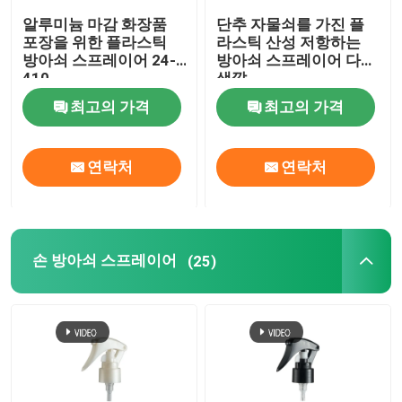
알루미늄 마감 화장품
단추 자물쇠를 가진 플
정유 유리병
포장을 위한 플라스틱
라스틱 산성 저항하는
방아쇠 스프레이어 24-
방아쇠 스프레이어 다른
410
색깔
향기 분무 병
최고의 가격
최고의 가격
연락처
연락처
손 방아쇠 스프레이어
(25)