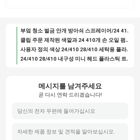
부엌 청소 벌금 안개 방아쇠 스프레이어/24 410는 스프레이어 BL106-A를 방아쇠를 당깁니다
클립 주문 제작된 색깔과 24 410개 손 오일 펌프 분배기 롱 노즐
우리에 대하여
사용자 정의 색상 24/410 28/410 세탁용 플라스틱 미니 헤드 트리거 스프레이어 펌프
24/410 28/410 내구성 미니 헤드 플라스틱 트리거 스프레이어 펌프 부엌 정원에 병
공장 여행
다중 색상 24/410 28/410 큰 원자화 영역 플라스틱 안개 병 트리거 스프레이어 병
맞춤형 색상 24/410 28/410 플라스틱 트리거 스프레이어 병 씻기
품질 관리
멀티 스타일 24/410 28/410 에코 미니 헤드 물 청소용 플라스틱 트리거 스프레이어 펌프
합리적인 가격 24/410 28/410 환경 친화적 인 재료로 플라스틱 병 트리거 스프레이어
연락주세요
가벼운 럭셔리 20/410 24/410 에코 초미세 안개 스프레이어 병
메시지를 남겨주세요
휴대용 디자인 20/410 24/410 다양한 병을위한 친환경 미세 안개 분사기
곧 다시 연락 드리겠습니다!
뉴스
유니버설 사용 공장 40/400 비누 및 액체 병을위한 폼 분배 펌프
사용자 지정 색상 모양 43/410 고품질 붓 분배 펌프
맞춤형 색상 모양 24/410 28/410 화장품용 로션 분배 펌프
경우
왼쪽 오른쪽 잠겨있는 플라스틱 로션 펌프 PP 재료 높은 출력 28/410
맞춤형 모양 색상 18/410 20/410 24/410 화장품 병을위한 크림 분배 펌프
소형 방아쇠 스프레이어