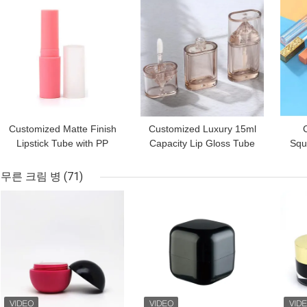
최고의 가격
최고의 가격
최고
Silkscreen Print
Customized Matte Finish
Customized Luxury 15ml
Lipstick Tube with PP
Capacity Lip Gloss Tube
Squ
Cap in 12.7mm 10mm
with PE and PP Material
and 8mm Diameters
for Empty Packaging
C
무른 크림 병
(71)
최고의 가격
최고의 가격
최고