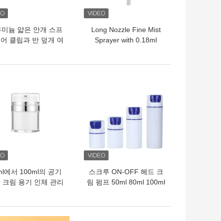
미늄 얇은 안개 스프
Long Nozzle Fine Mist
어 클립과 반 덮개 여
Sprayer with 0.18ml
크기의 향수 및 피부 관
Output Rate and 0.12ml
리를 위해
Dosage for Precise
Nasal Spray Pump
의 가격
최고의 가격
ml에서 100ml의 공기
스크루 ON-OFF 헤드 크
 크림 용기 인체 관리
림 펌프 50ml 80ml 100ml
위해 포뮬러 보존 및 여
에어리스 디스펜서 펌프
행 친화적 인 디자인
지원 컬러 실크 프린팅 사
용자 정의 피부 관리용