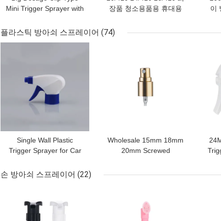
Mini Trigger Sprayer with
장품 청소용품용 휴대용
이 
Hollow Cone Spraying
미니 트리거 스프레이어
사용
for Precise Liquid
펌프
플라스틱 방아쇠 스프레이어
(74)
Dispensing
최고의 가격
최고의 가격
최고
Single Wall Plastic
Wholesale 15mm 18mm
24M
Trigger Sprayer for Car
20mm Screwed
Trig
and Glass Cleaning with
Aluminum Perfume
and
Foam Dispenser
Sprayer with Precision
손 방아쇠 스프레이어
(22)
Pump Mechanism
최고의 가격
최고의 가격
최고