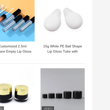
의 가격
최고의 가격
Customized 2.5ml
15g White PE Ball Shape
are Empty Lip Gloss
Lip Gloss Tube with
Tube for Lip Care
Customized Color and
osmetic Container
Chemical Resistance
의 가격
최고의 가격