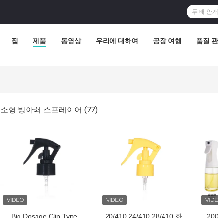
집
제품
동영상
우리에 대하여
공장 여행
품질 
소형 방아쇠 스프레이어
(77)
최고의 가격
최고의 가격
최고
Big Dosage Clip Type
20/410 24/410 28/410 화
20