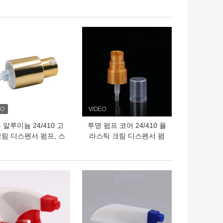
쉬와 함께 42mm 폼
펌프
펌프 분배기
의 가격
최고의 가격
 알루미늄 24/410 고
투명 펌프 코어 24/410 플
크림 디스펜서 펌프, 스
라스틱 크림 디스펜서 펌
킨케어 패키지용
프, 색상 맞춤 지원
의 가격
최고의 가격