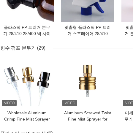
플라스틱 PP 트리거 분무
맞춤형 플라스틱 PP 트리
맞춤
기 28/410 28/400 넥 사이
거 스프레이어 28/410
거 분
즈
28/400 목 크기
향수 펌프 분무기
(29)
최고의 가격
최고의 가격
최고
Wholesale Aluminum
Aluminum Screwed Twist
미세
Crimp Fine Mist Sprayer
Fine Mist Sprayer for
무기
for Perfume in 13mm
Perfume with 13mm to
가능
15mm 20mm Sizes
28mm Neck Sizes