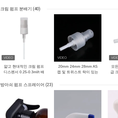
Foam Pump Dispenser
비누 디스펜서 꽃 비누 펌
브러
for Hand Washing and
프 어린이용
크림 펌프 분배기
(40)
Cosmetics
최고의 가격
최고의 가격
최고
얇고 현대적인 크림 펌프
20mm 24mm 28mm AS
모든
디스펜서 0.25-0.3ml/t 배
캡 및 트위스트 락이 있는
급 
charge 속도와
크림 펌프 디스펜서 (표준
57x32x38cm 차원
크기 병용)
방아쇠 펌프 스프레이어
(23)
최고의 가격
최고의 가격
최고