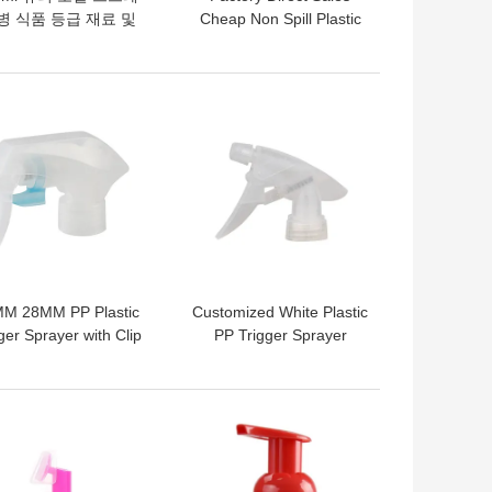
병 식품 등급 재료 및
Cheap Non Spill Plastic
자 지정 색상 미니 트
24/410 24/415 28/410
리거 스프레이어
Mini Trigger Sprayer for
Bottles with Button Lock
의 가격
최고의 가격
M 28MM PP Plastic
Customized White Plastic
ger Sprayer with Clip
PP Trigger Sprayer
 Locking Mechanism
Pump for Glass and
for Mist Spray
Garden Spray
의 가격
최고의 가격