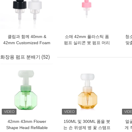
클립과 함께 40mm &
소매 42mm 플라스틱 폼
청
42mm Customized Foam
펌프 실리콘 붓 펌프 머리
맞
펌프
로
화장용 펌프 분배기
(52)
최고의 가격
최고의 가격
최고
42mm 43mm Flower
150ML 및 300ML 폼을 붓
얼
Shape Head Refillable
는 손 위생제 병 꽃 스탬프
게 