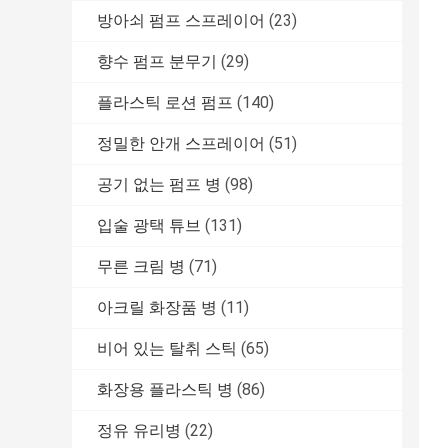
방아쇠 펌프 스프레이어
(23)
향수 펌프 분무기
(29)
플라스틱 로션 펌프
(140)
정밀한 안개 스프레이어
(51)
공기 없는 펌프 병
(98)
입술 광택 튜브
(131)
무른 크림 병
(71)
아크릴 화장품 병
(11)
비어 있는 탈취 스틱
(65)
화장용 플라스틱 병
(86)
정유 유리병
(22)