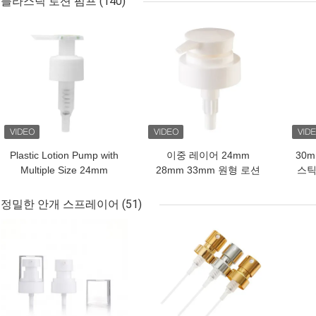
플라스틱 로션 펌프
(140)
최고의 가격
최고의 가격
최고
Plastic Lotion Pump with
이중 레이어 24mm
30m
Multiple Size 24mm
28mm 33mm 원형 로션
스틱
28mm Non Spill Seal
디스펜서 펌프 사출 색상
스 
Design and Customized
맞춤 가능
정밀한 안개 스프레이어
(51)
Tube Length for Liquid
최고의 가격
최고의 가격
최고
Soap Bottles