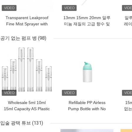
Transparent Leakproof
13mm 15mm 20mm 알루
알루
Fine Mist Sprayer with
미늄 재질의 고급 향수 및
레이
Ribbed Surface for
스킨케어용 크림프 타입
러 
Makeup Setting
미세 분무기
공기 없는 펌프 병
(98)
최고의 가격
최고의 가격
최고
Wholesale 5ml 10ml
Refillable PP Airless
15
15ml Capacity AS Plastic
Pump Bottle with No
없는
Airless Pump Bottle with
Leakage in 30ml 50ml
를 
Vacuum Pump System
75ml 100ml 150ml for
입술 광택 튜브
(131)
and Customized
Personal Care