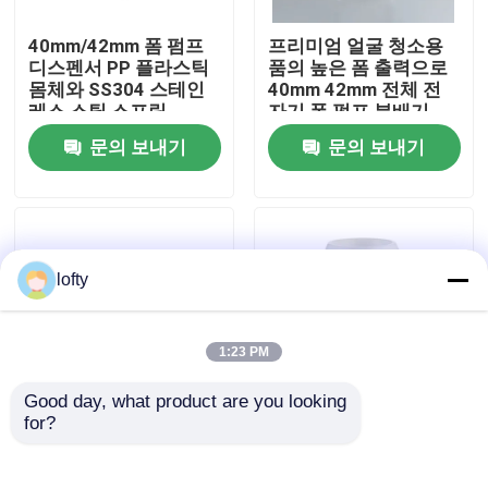
40mm/42mm 폼 펌프
프리미엄 얼굴 청소용
우리에 대하여
디스펜서 PP 플라스틱
품의 높은 폼 출력으로
몸체와 SS304 스테인
40mm 42mm 전체 전
레스 스틸 스프링
자기 폼 펌프 분배기
공장 여행
문의 보내기
문의 보내기
품질 관리
연락주세요
lofty
뉴스
1:23 PM
Good day, what product are you looking 
경우
for?
28/410 얼굴 및 신체 관
43/410 어린이 우아한
리를 위한 PP 재질의 목
디자인을 위한 맞춤형
크기의 얇은 폼 펌프 분
튜브 길이를 갖춘 꽃 모
소형 방아쇠 스프레이어