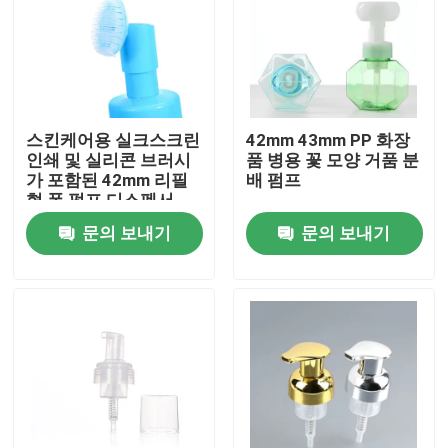
스킨케어용 실크스크린
42mm 43mm PP 화장
인쇄 및 실리콘 브러시
품 병용 꽃 모양 거품 분
가 포함된 42mm 리필
배 펌프
형 폼 펌프 디스펜서
문의 보내기
문의 보내기
집
제품
동영상