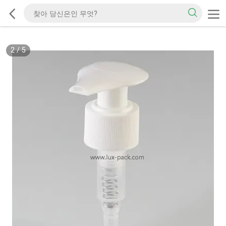
2
/
5