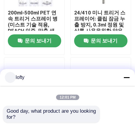
200ml-500ml PET 연
24/410 미니 트리거 스
우리에 대하여
속 트리거 스프레이 병
프레이어: 클립 잠금 누
(미스트 기술 적용,
출 방지, 0.3ml 정원 및
REACH 인증, 맞춤 색
살롱 사용을위한 얇은
공장 여행
상)
안개
문의 보내기
문의 보내기
품질 관리
연락주세요
lofty
뉴스
12:01 PM
Good day, what product are you looking 
경우
for?
28/410 내화학성 트리
24/410 28/410 플라스
거 스프레이어: 1.2ml
틱 미니 트리거 스프레
고출력, 조절 가능한 노
이어 스레드 닫기 누출
소형 방아쇠 스프레이어