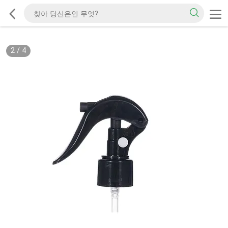
2
/
4