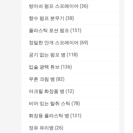
방아쇠 펌프 스프레이어
(36)
향수 펌프 분무기
(38)
플라스틱 로션 펌프
(151)
정밀한 안개 스프레이어
(69)
공기 없는 펌프 병
(118)
입술 광택 튜브
(136)
무른 크림 병
(82)
아크릴 화장품 병
(12)
비어 있는 탈취 스틱
(78)
화장용 플라스틱 병
(131)
정유 유리병
(26)