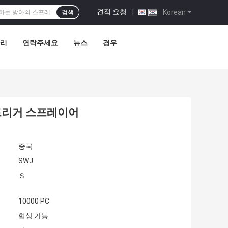
견적 요청
|
Korean
검색
관리
연락주세요
뉴스
경우
트리거 스프레이어
중국
SWJ
Ｓ
10000 PC
협상 가능