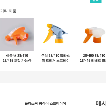
기타 제품
이중 벽 28/410
주식 28/410 플라스
28/400 28/410
28/415 조절 가능한
틱 트리거 스프레이
28/415 리베드 
스프레이 패턴과 화
어 조절 스프레이 모
저 재사용 가능한 
학 저항성을 가진 플
드 및 누출 방지 설
든 플라스틱 화학 
라스틱 트리거 스프
계
항 트리거 스프레
레이어를 사용하기
어
쉽습니다.
메
플라스틱 방아쇠 스프레이어