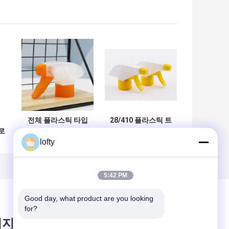
전체 플라스틱 타입
28/410 플라스틱 트
클로
28/400 28/410
리거 분무기 노즐 트
lofty
모
28/415 트리거 분무
리거 청소 솔루션 물
저
기 (이중벽)
주기 가정용 화학 병
이
5:42 PM
Good day, what product are you looking 
for?
시지를 남겨주세요