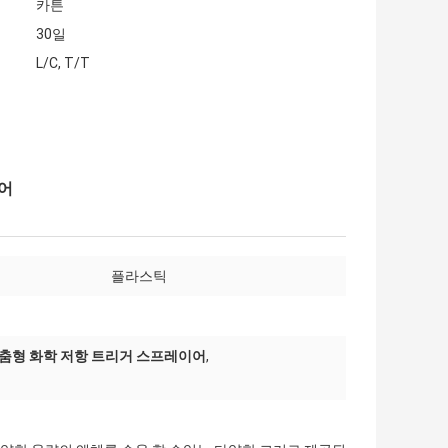
카튼
30일
L/C, T/T
어
플라스틱
춤형 화학 저항 트리거 스프레이어
,