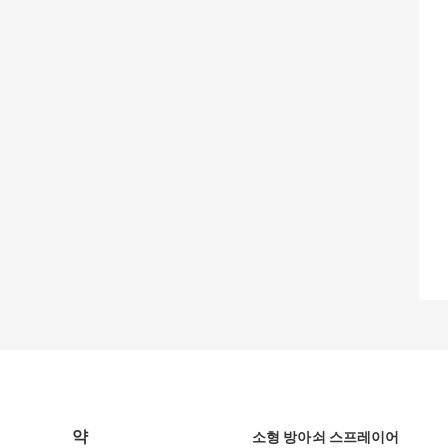
약
소형 방아쇠 스프레이어