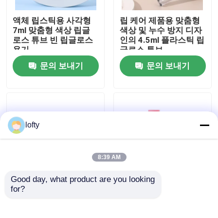
액체 립스틱용 사각형
립 케어 제품용 맞춤형
우리에 대하여
7ml 맞춤형 색상 립글
색상 및 누수 방지 디자
로스 튜브 빈 립글로스
인의 4.5ml 플라스틱 립
용기
글로스 튜브
공장 여행
문의 보내기
문의 보내기
품질 관리
연락주세요
lofty
뉴스
8:39 AM
Good day, what product are you looking 
경우
for?
15g & 30g 립글로스 튜
Customized Matte
브 (스크류 캡 마감 및
Finish Lipstick Tube
립 마스크 용기 및 밤 용
with PP Cap in
소형 방아쇠 스프레이어