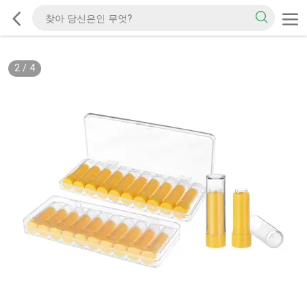
2
/
4