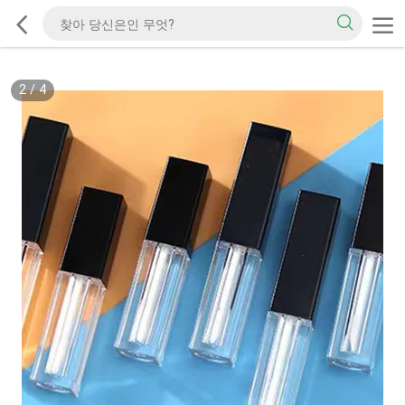
2
/
4