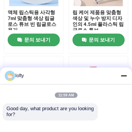
액체 립스틱용 사각형
립 케어 제품용 맞춤형
우리에 대하여
7ml 맞춤형 색상 립글
색상 및 누수 방지 디자
로스 튜브 빈 립글로스
인의 4.5ml 플라스틱 립
용기
글로스 튜브
공장 여행
문의 보내기
문의 보내기
품질 관리
연락주세요
lofty
뉴스
11:59 AM
Good day, what product are you looking 
경우
for?
15g & 30g 립글로스 튜
Customized Matte
브 (스크류 캡 마감 및
Finish Lipstick Tube
립 마스크 용기 및 밤 용
with PP Cap in
소형 방아쇠 스프레이어