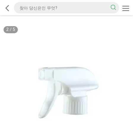
2
/
5