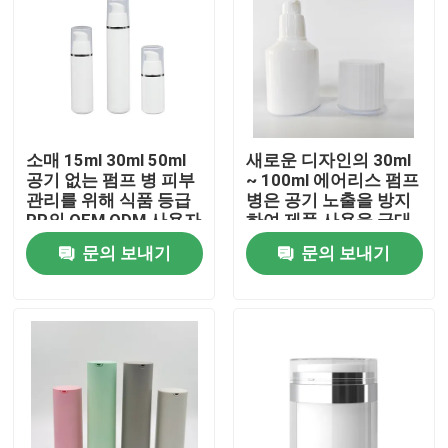
소매 15ml 30ml 50ml
새로운 디자인의 30ml
공기 없는 펌프 병 피부
~ 100ml 에어리스 펌프
관리를 위해 식품 등급
병은 공기 노출을 방지
PP의 OEM ODM 사용자
하여 제품 사용을 극대
정의
화합니다 위생적이며
문의 보내기
문의 보내기
스킨케어를 위한 손가
락 오염이 없습니다
집
제품
동영상