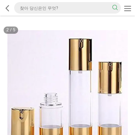
2
/
5