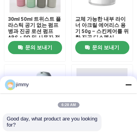
우리에 대하여
30ml 50ml 트위스트 플
교체 가능한 내부 라이
라스틱 공기 없는 펌프
너 아크릴 에어리스 용
병과 진공 로션 펌프
기 50g – 스킨케어를 위
공장 여행
ABS + PP 및 사용자 정
한 진공 디스펜싱
의 색상
문의 보내기
문의 보내기
품질 관리
연락주세요
jimmy
뉴스
6:28 AM
경우
Good day, what product are you looking 
for?
피부 관리 및 화장품용
커스터마이징 가능한
맞춤형 컬러 프린팅으
디자인
소형 방아쇠 스프레이어