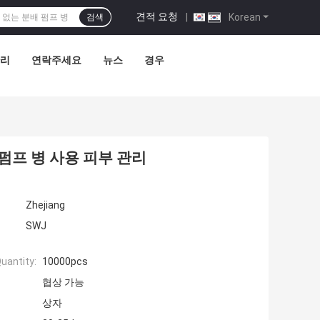
견적 요청
|
Korean
검색
관리
연락주세요
뉴스
경우
 펌프 병 사용 피부 관리
Zhejiang
SWJ
uantity:
10000pcs
협상 가능
상자