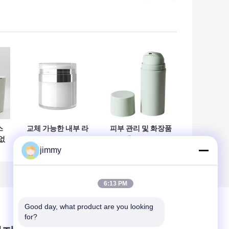
스
교체 가능한 내부 라
피부 관리 및 화장품
없
이너 아크릴 에어리
용 맞춤형 컬러 프린
jimmy
공
스 용기 50g – 스킨
팅으로 50ml 재충
케어를 위한 진공 디
전 가능한 공기 없는
의
스펜싱
펌프 병
6:13 PM
Good day, what product are you looking 
for?