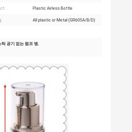
ct:
Plastic Airless Bottle
g:
All plastic or Metal (GR605A/B/D)
스틱 공기 없는 펌프 병
,