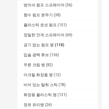
방아쇠 펌프 스프레이어
(36)
향수 펌프 분무기
(38)
플라스틱 로션 펌프
(151)
정밀한 안개 스프레이어
(69)
공기 없는 펌프 병
(118)
입술 광택 튜브
(136)
무른 크림 병
(82)
아크릴 화장품 병
(12)
비어 있는 탈취 스틱
(78)
화장용 플라스틱 병
(131)
정유 유리병
(26)