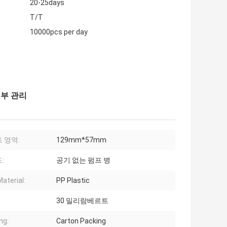
20-25days
T/T
10000pcs per day
피부 관리
 영역:
129mm*57mm
:
공기 없는 펌프 병
aterial:
PP Plastic
30 밀리람베르트
ng:
Carton Packing