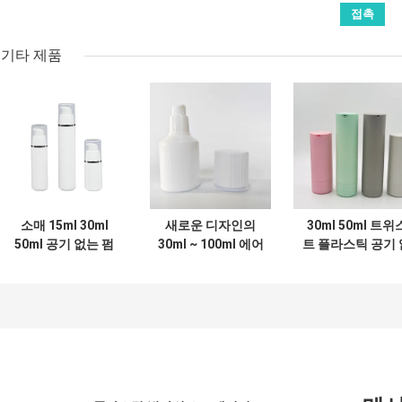
기타 제품
소매 15ml 30ml
새로운 디자인의
30ml 50ml 트위
50ml 공기 없는 펌
30ml ~ 100ml 에어
트 플라스틱 공기 
프 병 피부 관리를
리스 펌프 병은 공기
는 펌프 병과 진
위해 식품 등급 PP
노출을 방지하여 제
로션 펌프 ABS +
의 OEM ODM 사용
품 사용을 극대화합
PP 및 사용자 정
자 정의
니다 위생적이며 스
색상
킨케어를 위한 손가
락 오염이 없습니다