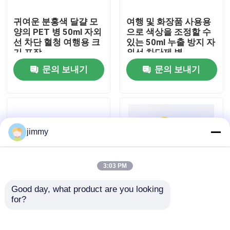
귀여운 분홍색 달걀 모
여행 및 화장품 사용용
우리에 대하여
양의 PET 병 50ml 자외
으로 색상을 조정할 수
선 차단 혈청 여행용 크
있는 50ml 누출 방지 자
기 포장
외선 차단제 병
공장 여행
문의 보내기
문의 보내기
품질 관리
연락주세요
jimmy
뉴스
3:03 PM
Good day, what product are you looking 
경우
for?
여행 및 화장품 사용을
자외선 차단제 및 BB 크
위한 사용자 지정 색상
림용 50ml 휴대용 사용
50ml 누출 방지 자외선
자 정의 가능한 화장품
소형 방아쇠 스프레이어