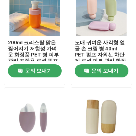
200ml 크리스탈 맑은
도매 귀여운 사각형 얼
찢어지기 저항성 가벼
굴 손 크림 병 40ml
운 화장품 PET 병 피부
PET 펌프 자외선 차단
관리 포장용 로션 펌프
제 로션 피부 관리 화장
품 사용자 지정 로고와
문의 보내기
문의 보내기
함께 포장
집
제품
동영상