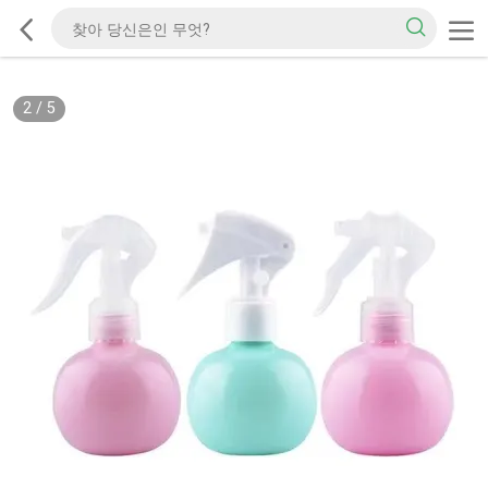
2
/
5