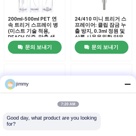
우리에 대하여
200ml-500ml PET 연
24/410 미니 트리거 스
속 트리거 스프레이 병
프레이어: 클립 잠금 누
(미스트 기술 적용,
출 방지, 0.3ml 정원 및
공장 여행
REACH 인증, 맞춤 색
살롱 사용을위한 얇은
상)
안개
문의 보내기
문의 보내기
품질 관리
연락주세요
jimmy
뉴스
7:20 AM
경우
Good day, what product are you looking 
for?
28/410 내화학성 트리
24/410 28/410 플라스
거 스프레이어: 1.2ml
틱 미니 트리거 스프레
소형 방아쇠 스프레이어