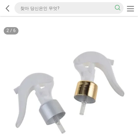
2
/
6