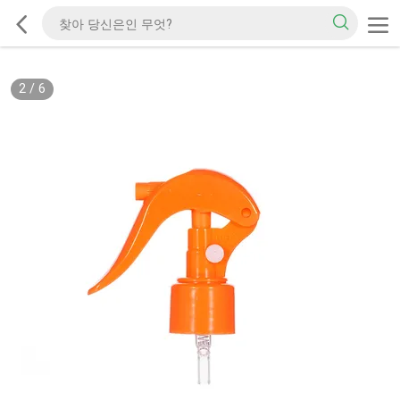
2
/
6