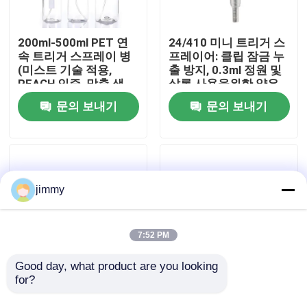
우리에 대하여
200ml-500ml PET 연
24/410 미니 트리거 스
속 트리거 스프레이 병
프레이어: 클립 잠금 누
(미스트 기술 적용,
출 방지, 0.3ml 정원 및
공장 여행
REACH 인증, 맞춤 색
살롱 사용을위한 얇은
상)
안개
문의 보내기
문의 보내기
품질 관리
연락주세요
jimmy
뉴스
7:52 PM
경우
Good day, what product are you looking 
for?
28/410 내화학성 트리
24/410 28/410 플라스
거 스프레이어: 1.2ml
틱 미니 트리거 스프레
소형 방아쇠 스프레이어