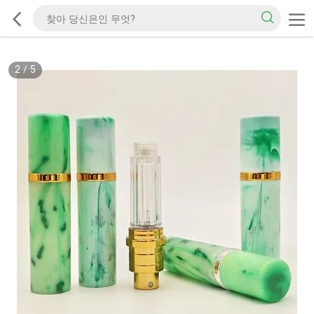
2
/
5