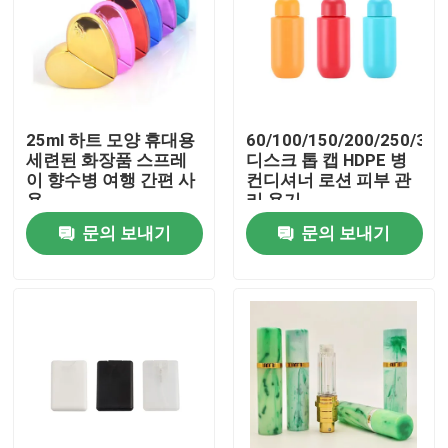
25ml 하트 모양 휴대용
60/100/150/200/250/30
세련된 화장품 스프레
디스크 톱 캡 HDPE 병
이 향수병 여행 간편 사
컨디셔너 로션 피부 관
용
리 용기
문의 보내기
문의 보내기
집
제품
동영상