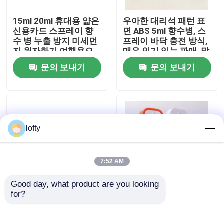
15ml 20ml 휴대용 얇은
우아한 대리석 패턴 표
우리에 대하여
신용카드 스프레이 향
면 ABS 5ml 향수병, 스
수 병 누출 방지 미세먼
프레이 바닥 충전 방식,
지 원자화기 여행용으
매우 인기 있는 판매, 맞
공장 여행
로 편리하고 일상 사용
춤 제작 지원
문의 보내기
문의 보내기
품질 관리
연락주세요
lofty
뉴스
7:52 AM
Good day, what product are you looking 
경우
for?
10ml 누출 방지 휴대용
휴대용 화장품 사용용
향수 스프레이 병
30ml 50ml 재충전 카드
모양 향수 스프레이 병
소형 방아쇠 스프레이어