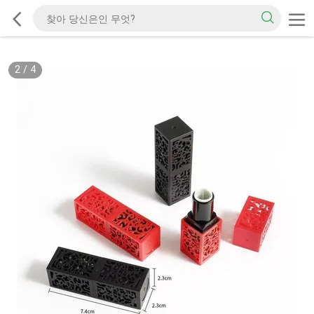
2
/
4