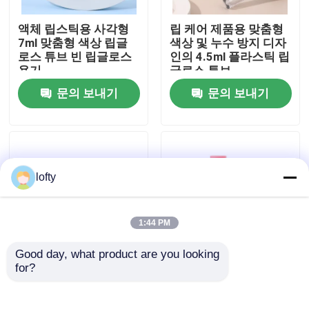
액체 립스틱용 사각형
립 케어 제품용 맞춤형
우리에 대하여
7ml 맞춤형 색상 립글
색상 및 누수 방지 디자
로스 튜브 빈 립글로스
인의 4.5ml 플라스틱 립
용기
글로스 튜브
공장 여행
문의 보내기
문의 보내기
품질 관리
연락주세요
lofty
뉴스
1:44 PM
Good day, what product are you looking 
경우
for?
15g & 30g 립글로스 튜
Customized Matte
브 (스크류 캡 마감 및
Finish Lipstick Tube
립 마스크 용기 및 밤 용
with PP Cap in
소형 방아쇠 스프레이어