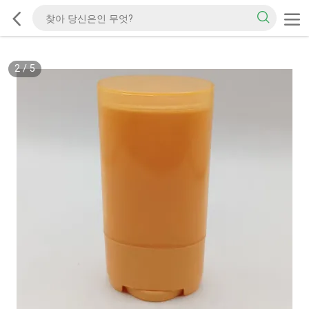
2
/
5