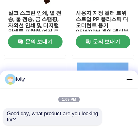
실크 스크린 인쇄, 열 전
사용자 지정 컬러 트위
우리에 대하여
송, 물 전송, 금 스탬핑,
스트업 PP 플라스틱 디
자외선 인쇄 및 디지털
오더런트 용기
인쇄를 포함한 여러 로
OEM/ODM 개인 레이블
공장 여행
고 인쇄 방법을 지원하
15g 30g 50g 75g 몸 관
문의 보내기
문의 보내기
며 다양한 브랜드 패키
리용 롤-온 향수병
지에 유연하게 대응합
니다.
품질 관리
연락주세요
lofty
뉴스
1:09 PM
Good day, what product are you looking 
경우
for?
데오도란트 밤을 위한
PP 재료 35g 50g 70g
맞춤형 인쇄 및 식품 등
비어있는 디오더런트
급 플라스틱이 포함된
스틱
소형 방아쇠 스프레이어