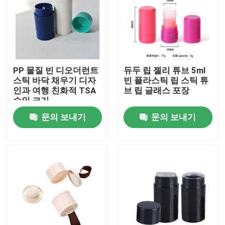
PP 물질 빈 디오더런트
듀두 립 젤리 튜브 5ml
스틱 바닥 채우기 디자
빈 플라스틱 립 스틱 튜
인과 여행 친화적 TSA
브 립 글래스 포장
승인 크기
문의 보내기
문의 보내기
집
제품
동영상