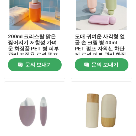
200ml 크리스탈 맑은
도매 귀여운 사각형 얼
찢어지기 저항성 가벼
굴 손 크림 병 40ml
운 화장품 PET 병 피부
PET 펌프 자외선 차단
관리 포장용 로션 펌프
제 로션 피부 관리 화장
품 사용자 지정 로고와
문의 보내기
문의 보내기
함께 포장
집
제품
동영상