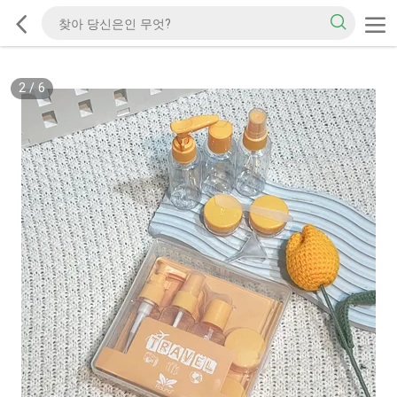
2
/
6