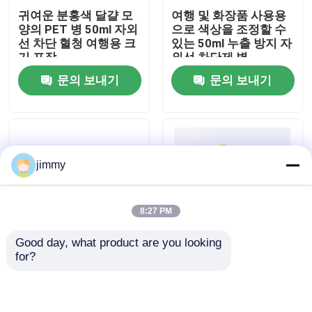
귀여운 분홍색 달걀 모
여행 및 화장품 사용용
양의 PET 병 50ml 자외
으로 색상을 조정할 수
우리에 대하여
선 차단 혈청 여행용 크
있는 50ml 누출 방지 자
기 포장
외선 차단제 병
문의 보내기
문의 보내기
공장 여행
품질 관리
jimmy
연락주세요
8:27 PM
뉴스
Good day, what product are you looking 
for?
여행 및 화장품 사용을
자외선 차단제 및 BB 크
경우
위한 사용자 지정 색상
림용 50ml 휴대용 사용
50ml 누출 방지 자외선
자 정의 가능한 화장품
차단기 병
플라스틱 병
소형 방아쇠 스프레이어