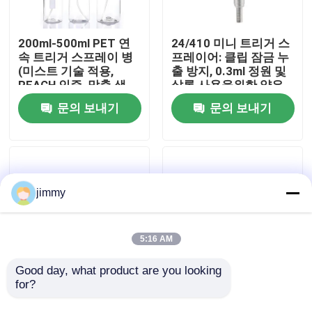
우리에 대하여
200ml-500ml PET 연
24/410 미니 트리거 스
속 트리거 스프레이 병
프레이어: 클립 잠금 누
(미스트 기술 적용,
출 방지, 0.3ml 정원 및
공장 여행
REACH 인증, 맞춤 색
살롱 사용을위한 얇은
상)
안개
문의 보내기
문의 보내기
품질 관리
연락주세요
jimmy
뉴스
5:16 AM
경우
Good day, what product are you looking 
for?
28/410 내화학성 트리
24/410 28/410 플라스
거 스프레이어: 1.2ml
틱 미니 트리거 스프레
소형 방아쇠 스프레이어