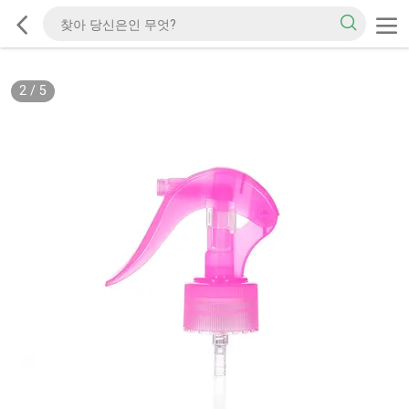
2
/
5