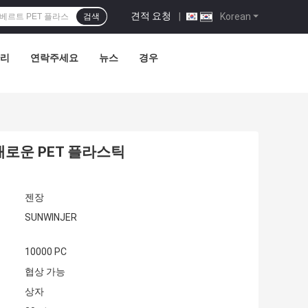
견적 요청
|
Korean
검색
관리
연락주세요
뉴스
경우
채로운 PET 플라스틱
젠장
SUNWINJER
10000 PC
협상 가능
상자