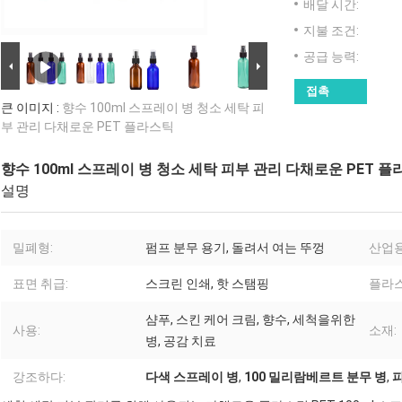
배달 시간:
지불 조건:
공급 능력:
접촉
큰 이미지 :
향수 100ml 스프레이 병 청소 세탁 피
부 관리 다채로운 PET 플라스틱
향수 100ml 스프레이 병 청소 세탁 피부 관리 다채로운 PET 
설명
밀폐형:
펌프 분무 용기, 돌려서 여는 뚜껑
산업용
표면 취급:
스크린 인쇄, 핫 스탬핑
플라스
샴푸, 스킨 케어 크림, 향수, 세척을위한
사용:
소재:
병, 공감 치료
강조하다:
다색 스프레이 병
,
100 밀리람베르트 분무 병
,