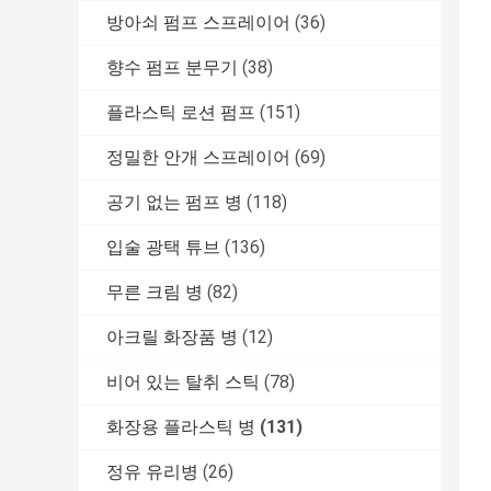
방아쇠 펌프 스프레이어
(36)
향수 펌프 분무기
(38)
플라스틱 로션 펌프
(151)
정밀한 안개 스프레이어
(69)
공기 없는 펌프 병
(118)
입술 광택 튜브
(136)
무른 크림 병
(82)
아크릴 화장품 병
(12)
비어 있는 탈취 스틱
(78)
화장용 플라스틱 병
(131)
정유 유리병
(26)