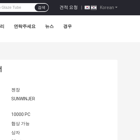
견적 요청
|
Korean
검색
관리
연락주세요
뉴스
경우
너
젠장
SUNWINJER
10000 PC
협상 가능
상자