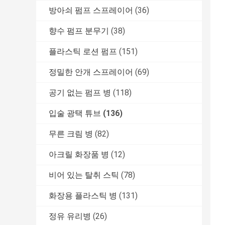
방아쇠 펌프 스프레이어
(36)
향수 펌프 분무기
(38)
플라스틱 로션 펌프
(151)
정밀한 안개 스프레이어
(69)
공기 없는 펌프 병
(118)
입술 광택 튜브
(136)
무른 크림 병
(82)
아크릴 화장품 병
(12)
비어 있는 탈취 스틱
(78)
화장용 플라스틱 병
(131)
정유 유리병
(26)