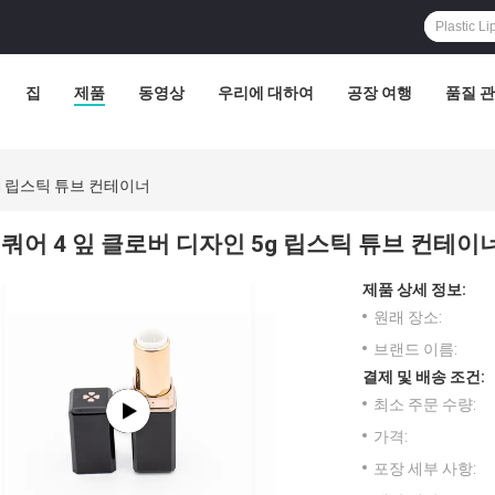
집
제품
동영상
우리에 대하여
공장 여행
품질 
5g 립스틱 튜브 컨테이너
쿼어 4 잎 클로버 디자인 5g 립스틱 튜브 컨테이
제품 상세 정보:
원래 장소:
브랜드 이름:
결제 및 배송 조건:
최소 주문 수량:
가격:
포장 세부 사항: