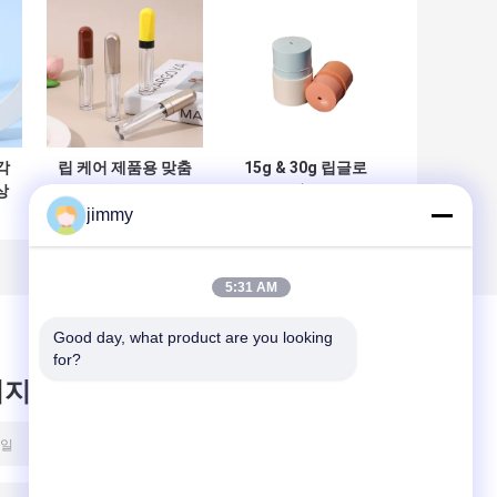
각
립 케어 제품용 맞춤
15g & 30g 립글로
상
형 색상 및 누수 방
스 튜브 (스크류 캡
jimmy
립
지 디자인의 4.5ml
마감 및 립 마스크
플라스틱 립글로스
용기 및 밤 용기를
튜브
위한 PETG/ABS 소
재)
5:31 AM
Good day, what product are you looking 
for?
시지를 남겨주세요