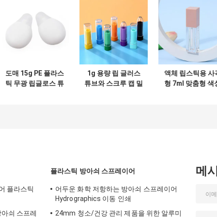
도매 15g PE 플라스
1g 용량 립 글러스
액체 립스틱용 사
틱 무광 립글로스 튜
튜브와 스크루 캡 밀
형 7ml 맞춤형 색
브 (립 마스크 및 화
폐 및 정확한 응용을
립글로스 튜브 빈 
장품 포장용)
위해 사용자 정의 가
글로스 용기
능한 디자인
메
플라스틱 방아쇠 스프레이어
이어 플라스틱
어두운 화학 저항하는 방아쇠 스프레이어
Hydrographics 이동 인쇄
방아쇠 스프레
24mm 청소/건강 관리 제품을 위한 알루미