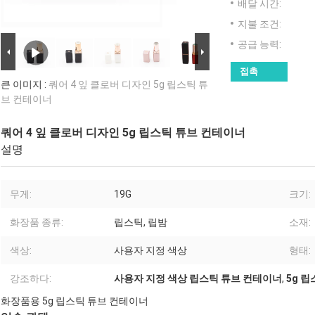
배달 시간:
지불 조건:
공급 능력:
접촉
큰 이미지 :
쿼어 4 잎 클로버 디자인 5g 립스틱 튜
브 컨테이너
쿼어 4 잎 클로버 디자인 5g 립스틱 튜브 컨테이너
설명
무게:
19G
크기:
화장품 종류:
립스틱, 립밤
소재:
색상:
사용자 지정 색상
형태:
강조하다:
사용자 지정 색상 립스틱 튜브 컨테이너
,
5g 
화장품용 5g 립스틱 튜브 컨테이너