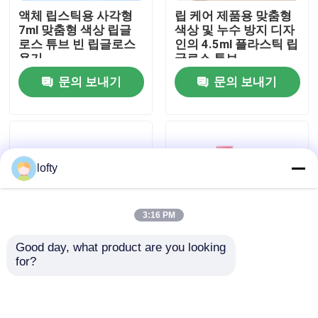
액체 립스틱용 사각형
립 케어 제품용 맞춤형
7ml 맞춤형 색상 립글
색상 및 누수 방지 디자
우리에 대하여
로스 튜브 빈 립글로스
인의 4.5ml 플라스틱 립
용기
글로스 튜브
문의 보내기
문의 보내기
공장 여행
품질 관리
lofty
연락주세요
3:16 PM
뉴스
Good day, what product are you looking 
for?
15g & 30g 립글로스 튜
Customized Matte
경우
브 (스크류 캡 마감 및
Finish Lipstick Tube
립 마스크 용기 및 밤 용
with PP Cap in
기를 위한 PETG/ABS
12.7mm 10mm and
소형 방아쇠 스프레이어