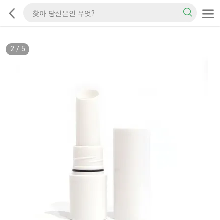
2
/
5