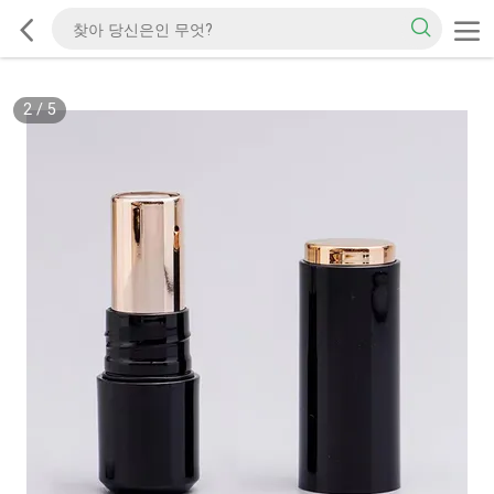
2
/
5