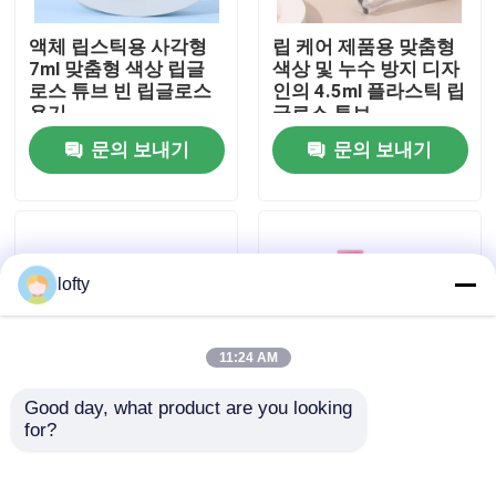
액체 립스틱용 사각형
립 케어 제품용 맞춤형
우리에 대하여
7ml 맞춤형 색상 립글
색상 및 누수 방지 디자
로스 튜브 빈 립글로스
인의 4.5ml 플라스틱 립
용기
글로스 튜브
공장 여행
문의 보내기
문의 보내기
품질 관리
연락주세요
lofty
뉴스
11:24 AM
Good day, what product are you looking 
경우
for?
15g & 30g 립글로스 튜
Customized Matte
브 (스크류 캡 마감 및
Finish Lipstick Tube
립 마스크 용기 및 밤 용
with PP Cap in
소형 방아쇠 스프레이어