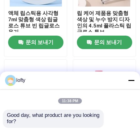
액체 립스틱용 사각형
립 케어 제품용 맞춤형
우리에 대하여
7ml 맞춤형 색상 립글
색상 및 누수 방지 디자
로스 튜브 빈 립글로스
인의 4.5ml 플라스틱 립
용기
글로스 튜브
공장 여행
문의 보내기
문의 보내기
품질 관리
연락주세요
lofty
뉴스
11:38 PM
Good day, what product are you looking 
경우
for?
15g & 30g 립글로스 튜
Customized Matte
브 (스크류 캡 마감 및
Finish Lipstick Tube
립 마스크 용기 및 밤 용
with PP Cap in
소형 방아쇠 스프레이어