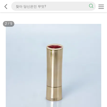
2
/
5