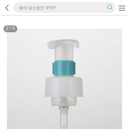
2
/
5