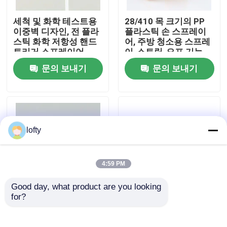
세척 및 화학 테스트용
28/410 목 크기의 PP
우리에 대하여
이중벽 디자인, 전 플라
플라스틱 손 스프레이
스틱 화학 저항성 핸드
어, 주방 청소용 스프레
트리거 스프레이어
이-스트림-오프 기능
공장 여행
문의 보내기
문의 보내기
품질 관리
연락주세요
lofty
뉴스
4:59 PM
Good day, what product are you looking 
경우
for?
두 배 껍데기 리버드 닫
클립과 함께 40mm &
기 대용량 화학 저항력
42mm Customized
손 트리거 스프레이어
Foam 펌프
소형 방아쇠 스프레이어