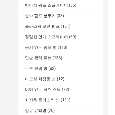
방아쇠 펌프 스프레이어
(36)
향수 펌프 분무기
(38)
플라스틱 로션 펌프
(151)
정밀한 안개 스프레이어
(69)
공기 없는 펌프 병
(118)
입술 광택 튜브
(136)
무른 크림 병
(82)
아크릴 화장품 병
(12)
비어 있는 탈취 스틱
(78)
화장용 플라스틱 병
(131)
정유 유리병
(26)