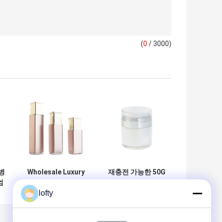
(
0
/ 3000)
병
Wholesale Luxury
재충전 가능한 50G
엄
Acrylic Lotion
아크릴 공기 없는 크
lofty
위
Bottles with
림 병과 교체 가능한
능
Cream Pump in
내부 항아리
릴
30g 50g 100g