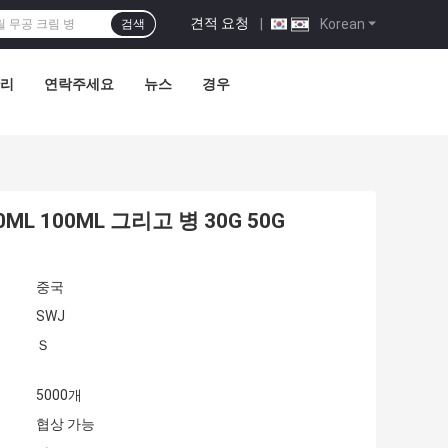
견적 요청
|
Korean
검색
관리
연락주세요
뉴스
경우
L 100ML 그리고 병 30G 50G
중국
SWJ
Ｓ
5000개
협상 가능