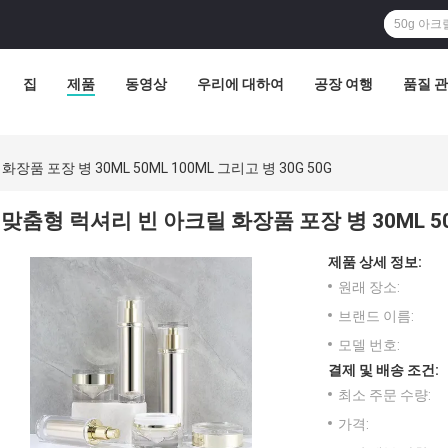
집
제품
동영상
우리에 대하여
공장 여행
품질 
품 포장 병 30ML 50ML 100ML 그리고 병 30G 50G
맞춤형 럭셔리 빈 아크릴 화장품 포장 병 30ML 50M
제품 상세 정보:
원래 장소:
브랜드 이름:
모델 번호:
결제 및 배송 조건:
최소 주문 수량:
가격: