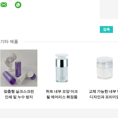
기타 제품
맞춤형 실크스크린
하트 내부 모양 아크
교체 가능한 내부 
인쇄 및 누수 방지
릴 에어리스 화장품
디자인과 프리미
디자인의 하트 모양
병, 고급 스킨케어
스킨케어 포장을 
아크릴 에어리스 펌
용, 15ml 30ml
한 100% 배출 기
프 병 (화장품 로션
50ml 맞춤형
을 갖춘 50g 아크