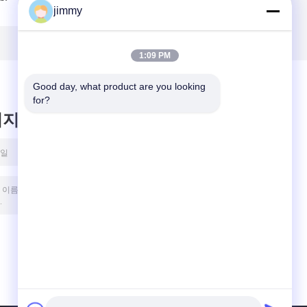
jimmy
출
스틱 크림 디스펜서
림 분배 펌프 정밀
프
펌프 - 가정 및 살롱
크림 분배를 위해 반
사용을 위한 누수 방
PP 캡
지 화장품 펌프
1:09 PM
Good day, what product are you looking 
for?
시지를 남겨주세요