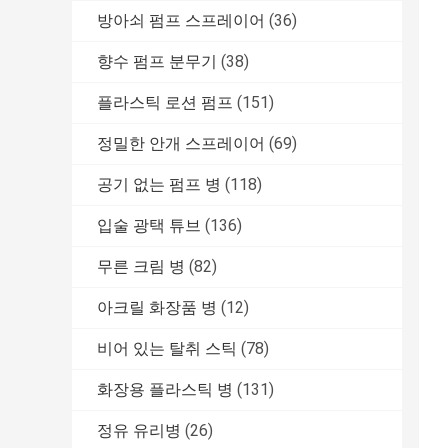
방아쇠 펌프 스프레이어
(36)
향수 펌프 분무기
(38)
플라스틱 로션 펌프
(151)
정밀한 안개 스프레이어
(69)
공기 없는 펌프 병
(118)
입술 광택 튜브
(136)
무른 크림 병
(82)
아크릴 화장품 병
(12)
비어 있는 탈취 스틱
(78)
화장용 플라스틱 병
(131)
정유 유리병
(26)