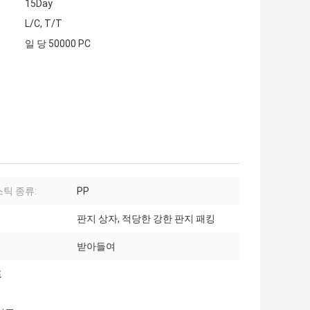
15Day
L/C, T/T
일 당 50000 PC
틱 종류:
PP
판지 상자, 적당한 강한 판지 패킹
받아들여
프