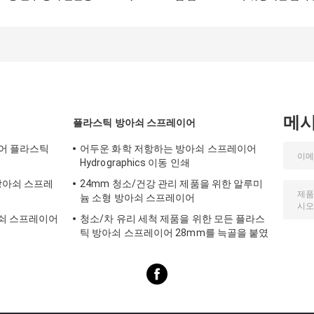
크림 분배 펌프
디스펜서 화장품 병
는 디자인으로 누
용 누출 방지 설계
방지 크림 분배 펌
메
플라스틱 방아쇠 스프레이어
이어 플라스틱
어두운 화학 저항하는 방아쇠 스프레이어
Hydrographics 이동 인쇄
방아쇠 스프레
24mm 청소/건강 관리 제품을 위한 알루미
늄 소형 방아쇠 스프레이어
아쇠 스프레이어
청소/차 유리 세척 제품을 위한 모든 플라스
틱 방아쇠 스프레이어 28mm를 늑골을 붙였
습니다