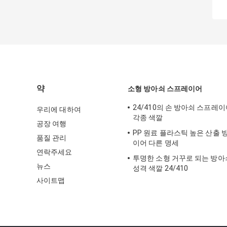
약
소형 방아쇠 스프레이어
24/410의 손 방아쇠 스프레
우리에 대하여
각종 색깔
공장 여행
PP 원료 플라스틱 높은 산출 
품질 관리
이어 다른 명세
연락주세요
투명한 소형 거꾸로 되는 방
뉴스
성격 색깔 24/410
사이트맵