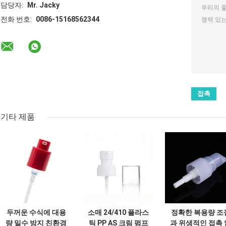
담당자:
Mr. Jacky
전화 번호:
0086-15168562344
기타 제품
두꺼운 수식에 대용
소매 24/410 플라스
정확한 복용량 조
량 밀수 방지 친환경
틱 PP AS 크림 펌프
과 위생적인 접촉 