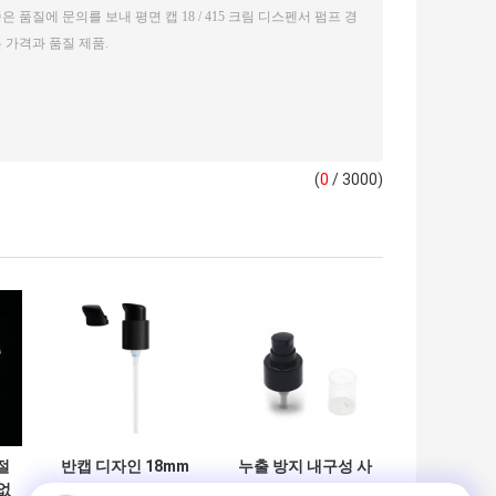
(
0
/ 3000)
절
반캡 디자인 18mm
누출 방지 내구성 사
없
20mm 24mm 플라
용 쉬운 플라스틱 크