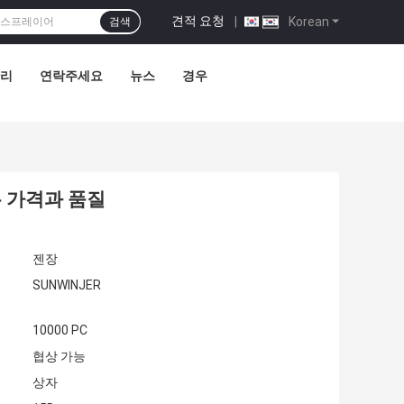
견적 요청
|
Korean
검색
관리
연락주세요
뉴스
경우
는 가격과 품질
젠장
SUNWINJER
10000 PC
협상 가능
상자