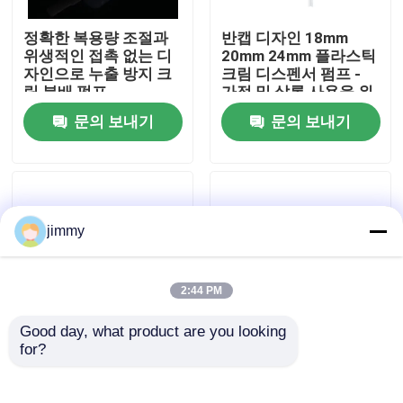
정확한 복용량 조절과
반캡 디자인 18mm
우리에 대하여
위생적인 접촉 없는 디
20mm 24mm 플라스틱
자인으로 누출 방지 크
크림 디스펜서 펌프 -
림 분배 펌프
가정 및 살롱 사용을 위
공장 여행
한 누수 방지 화장품 펌
문의 보내기
문의 보내기
프
품질 관리
연락주세요
jimmy
뉴스
2:44 PM
Good day, what product are you looking 
경우
for?
누출 방지 내구성 사용
펭귄 모양 20/410
쉬운 플라스틱 크림 분
24/410 폐쇄 시스템으
배 펌프 정밀 크림 분배
로 플라스틱 크림 펌프
소형 방아쇠 스프레이어