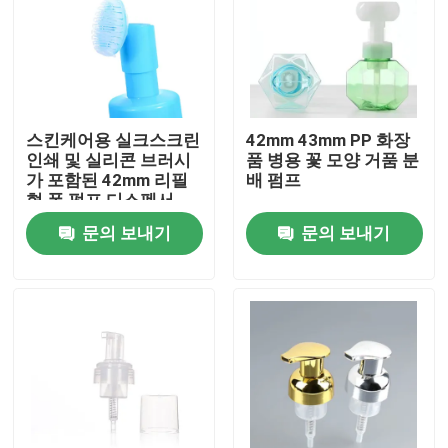
스킨케어용 실크스크린
42mm 43mm PP 화장
인쇄 및 실리콘 브러시
품 병용 꽃 모양 거품 분
가 포함된 42mm 리필
배 펌프
형 폼 펌프 디스펜서
문의 보내기
문의 보내기
집
제품
동영상