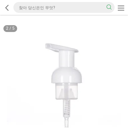
2
/
5