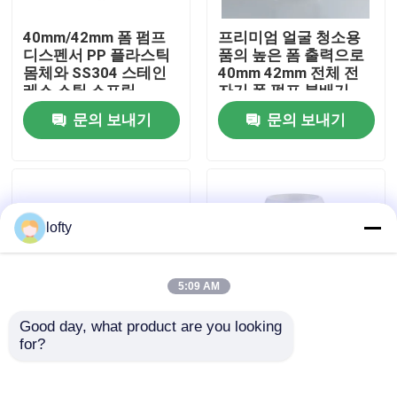
40mm/42mm 폼 펌프
프리미엄 얼굴 청소용
우리에 대하여
디스펜서 PP 플라스틱
품의 높은 폼 출력으로
몸체와 SS304 스테인
40mm 42mm 전체 전
레스 스틸 스프링
자기 폼 펌프 분배기
공장 여행
문의 보내기
문의 보내기
품질 관리
연락주세요
lofty
뉴스
5:09 AM
Good day, what product are you looking 
경우
for?
28/410 얼굴 및 신체 관
43/410 어린이 우아한
리를 위한 PP 재질의 목
디자인을 위한 맞춤형
크기의 얇은 폼 펌프 분
튜브 길이를 갖춘 꽃 모
소형 방아쇠 스프레이어