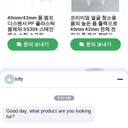
우리에 대하여
40mm/42mm 폼 펌프
프리미엄 얼굴 청소용
디스펜서 PP 플라스틱
품의 높은 폼 출력으로
몸체와 SS304 스테인
40mm 42mm 전체 전
공장 여행
레스 스틸 스프링
자기 폼 펌프 분배기
문의 보내기
문의 보내기
품질 관리
연락주세요
lofty
뉴스
9:23 AM
경우
Good day, what product are you looking 
for?
28/410 얼굴 및 신체 관
43/410 어린이 우아한
리를 위한 PP 재질의 목
디자인을 위한 맞춤형
소형 방아쇠 스프레이어