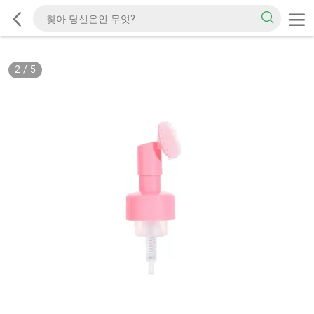
2
/
5