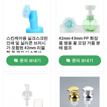
스킨케어용 실크스크린
42mm 43mm PP 화장
인쇄 및 실리콘 브러시
품 병용 꽃 모양 거품 분
가 포함된 42mm 리필
배 펌프
형 폼 펌프 디스펜서
문의 보내기
문의 보내기
집
제품
동영상