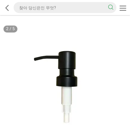
2
/
5