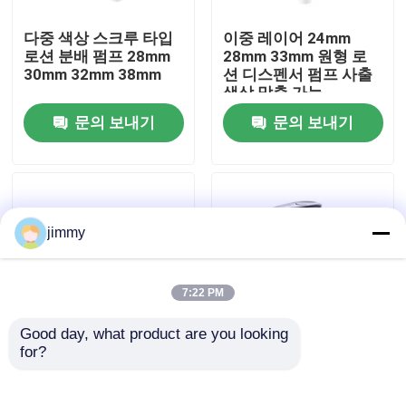
다중 색상 스크루 타입
이중 레이어 24mm
우리에 대하여
로션 분배 펌프 28mm
28mm 33mm 원형 로
30mm 32mm 38mm
션 디스펜서 펌프 사출
색상 맞춤 가능
공장 여행
문의 보내기
문의 보내기
품질 관리
연락주세요
jimmy
뉴스
7:22 PM
Good day, what product are you looking 
경우
for?
나사형 외부 스프링 플
매트 곰팡이 머리 플라
라스틱 로션 펌프
스틱 로션 펌프 24/410
24mm 28mm 32mm
28/410 목 크기와 클립
소형 방아쇠 스프레이어